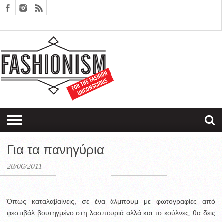
FASHION
DESIGN
ART
EDITORIALS
COUPLES
SARTORIAGRAM
THERAPY
Για τα πανηγύρια
28/06/2011
Όπως καταλαβαίνεις, σε ένα άλμπουμ με φωτογραφίες από
φεστιβάλ βουτηγμένο στη λασπουριά αλλά και το κούλνες, θα δεις