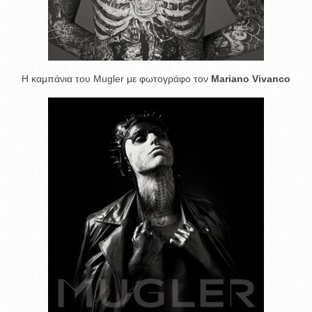
H καμπάνια του Mugler με φωτογράφο τον
Mariano Vivanco