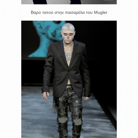
Βαρύ τατού στην πασαρέλα του Mugler