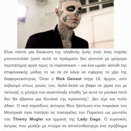
Είναι πάντα μια δικαίωση της αληθινής ζωής όταν ένας παρίας
μπουσουλάει (γιατί αυτά τα πράγματα δεν γίνονται με γρήγορο
περπάτημα) αργά προς το mainstream – και ένα ωραίο άλλοθι της
επιφανειακής μόδας το να σε σε κάνει να σφίγγεις το χέρι της
διαφορετικότητας.
Όταν ο
Rick Genest
πήγε 16, άρχισε, από
σεβασμό στους γονείς του, δειλά-δειλά να βάφει τα χέρια του με
τατουάζ: η μητέρα του αναστέναξε επειδή “με αυτά τα μανίκια ποτέ
δεν θα έβρισκε μια δουλειά της προκοπής”. Δεν είχε και πολύ
άδικο. Ο ανά περιόδους άστεγος Rico ξάπλωσε στα παγκάκια του
Μόντρεαλ πριν πατήσει τις πασαρέλες του Παρισιού ως μοντέλο
του
Thierry Mugler
και εμμονή της
Lady Gaga
. O ευγενικός
άντρας που μοιάζει με πτώμα σε αποσύνθεσηέχει ένα πρόβλημα