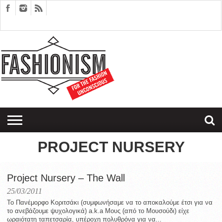
FASHION
DESIGN
ART
EDITORIALS
COUPLES
SARTORIAGRAM
THERAPY
PROJECT NURSERY
Project Nursery – The Wall
25/03/2011
To Πανέμορφο Κοριτσάκι (συμφωνήσαμε να το αποκαλούμε έτσι για να
το ανεβάζουμε ψυχολογικά) a.k.a Μους (από το Μουσούδι) είχε
ωραιότατη ταπετσαρία, υπέροχη πολυθρόνα για να...