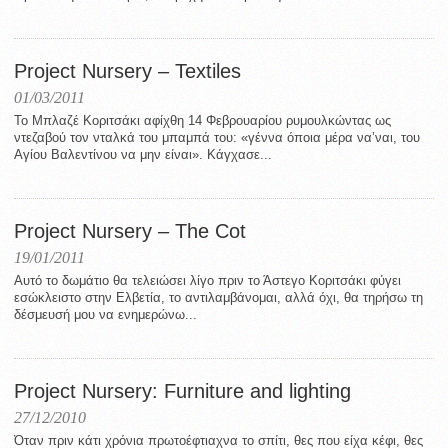
Project Nursery – Textiles
01/03/2011
To Μπλαζέ Κοριτσάκι αφίχθη 14 Φεβρουαρίου ρυμουλκώντας ως
ντεζαβού τον νταλκά του μπαμπά του: «γέννα όποια μέρα να’ναι, του
Αγίου Βαλεντίνου να μην είναι». Κάγχασε...
Project Nursery – The Cot
19/01/2011
Αυτό το δωμάτιο θα τελειώσει λίγο πριν το Άστεγο Κοριτσάκι φύγει
εσώκλειστο στην Ελβετία, το αντιλαμβάνομαι, αλλά όχι, θα τηρήσω τη
δέσμευσή μου να ενημερώνω...
Project Nursery: Furniture and lighting
27/12/2010
Όταν πριν κάτι χρόνια πρωτοέφτιαχνα το σπίτι, θες που είχα κέφι, θες