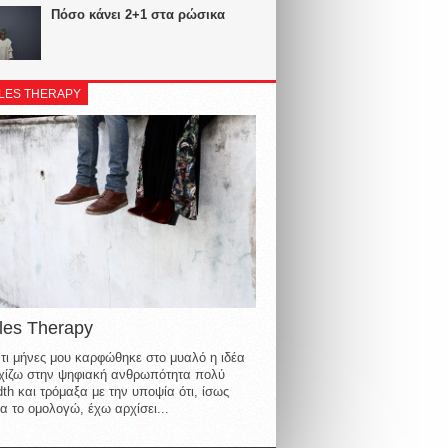
Πόσο κάνει 2+1 στα ρώσικα
LES THERAPY
les Therapy
τι μήνες μου καρφώθηκε στο μυαλό η ιδέα
οιχίζω στην ψηφιακή ανθρωπότητα πολύ
th και τρόμαξα με την υποψία ότι, ίσως
α το ομολογώ, έχω αρχίσει...