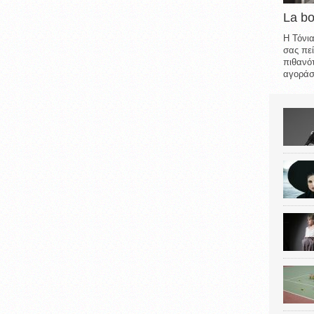
La b
Η Τόνια
σας πεί
πιθανότ
αγοράσε