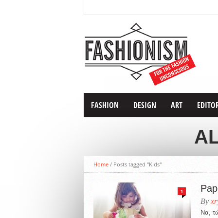
FASHION
DESIGN
ART
EDITO
AL
Home
/
Posts tagged "Kids"
Pap
1
By
xr
Να, τ