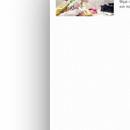
θέμα 
και π