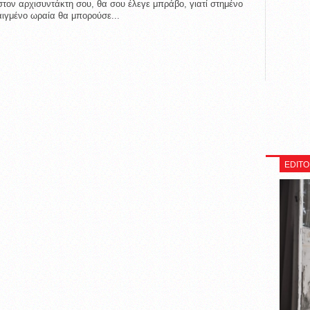
στον αρχισυντάκτη σου, θα σου έλεγε μπράβο, γιατί στημένο
αιγμένο ωραία θα μπορούσε...
EDITO