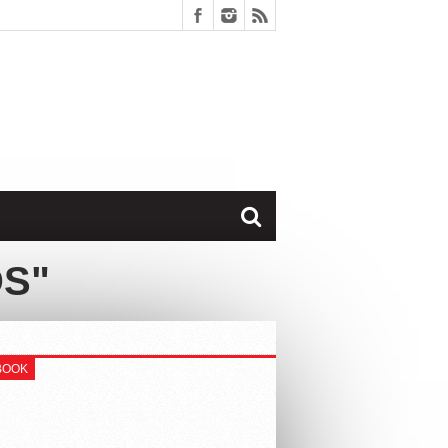
DS"
BOOK