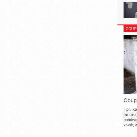
COUP
Coup
Πριν κά
ότι στ
bandwid
χωρίς ν