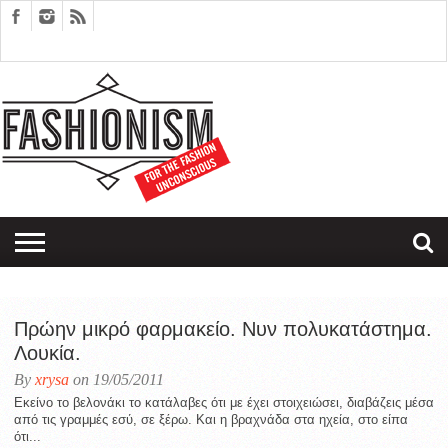
FASHION
DESIGN
ART
EDITORIALS
COUPLES
SARTORIAGRAM
THERAPY
Πρώην μικρό φαρμακείο. Νυν πολυκατάστημα.
Λουκία.
By
xrysa
on 19/05/2011
Εκείνο το βελονάκι το κατάλαβες ότι με έχει στοιχειώσει, διαβάζεις μέσα
από τις γραμμές εσύ, σε ξέρω. Και η βραχνάδα στα ηχεία, στο είπα
ότι...