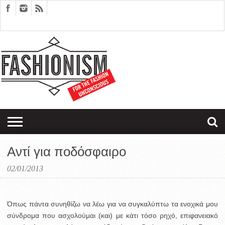
FASHION
DESIGN
ART
EDITORIALS
COUPLES
SARTORIAGRAM
THERAPY
Αντί για ποδόσφαιρο
02/01/2013
Όπως πάντα συνηθίζω να λέω για να συγκαλύπτω τα ενοχικά μου
σύνδρομα που ασχολούμαι (και) με κάτι τόσο ρηχό, επιφανειακό