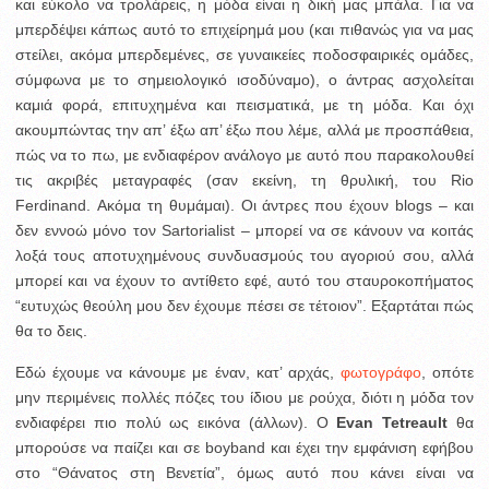
και εύκολο να τρολάρεις, η μόδα είναι η δική μας μπάλα. Για να
μπερδέψει κάπως αυτό το επιχείρημά μου (και πιθανώς για να μας
στείλει, ακόμα μπερδεμένες, σε γυναικείες ποδοσφαιρικές ομάδες,
σύμφωνα με το σημειολογικό ισοδύναμο), ο άντρας ασχολείται
καμιά φορά, επιτυχημένα και πεισματικά, με τη μόδα. Και όχι
ακουμπώντας την απ’ έξω απ’ έξω που λέμε, αλλά με προσπάθεια,
πώς να το πω, με ενδιαφέρον ανάλογο με αυτό που παρακολουθεί
τις ακριβές μεταγραφές (σαν εκείνη, τη θρυλική, του Rio
Ferdinand. Ακόμα τη θυμάμαι). Οι άντρες που έχουν blogs – και
δεν εννοώ μόνο τον Sartorialist – μπορεί να σε κάνουν να κοιτάς
λοξά τους αποτυχημένους συνδυασμούς του αγοριού σου, αλλά
μπορεί και να έχουν το αντίθετο εφέ, αυτό του σταυροκοπήματος
“ευτυχώς θεούλη μου δεν έχουμε πέσει σε τέτοιον”. Εξαρτάται πώς
θα το δεις.
Εδώ έχουμε να κάνουμε με έναν, κατ’ αρχάς,
φωτογράφο
, οπότε
μην περιμένεις πολλές πόζες του ίδιου με ρούχα, διότι η μόδα τον
ενδιαφέρει πιο πολύ ως εικόνα (άλλων). Ο
Evan Tetreault
θα
μπορούσε να παίζει και σε boyband και έχει την εμφάνιση εφήβου
στο “Θάνατος στη Βενετία”, όμως αυτό που κάνει είναι να