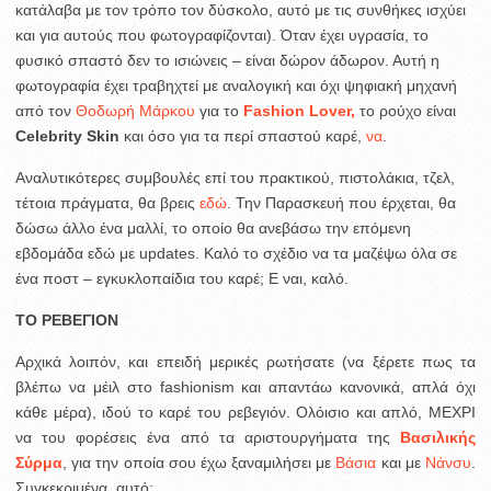
κατάλαβα με τον τρόπο τον δύσκολο, αυτό με τις συνθήκες ισχύει
και για αυτούς που φωτογραφίζονται). Όταν έχει υγρασία, το
φυσικό σπαστό δεν το ισιώνεις – είναι δώρον άδωρον. Αυτή η
φωτογραφία έχει τραβηχτεί με αναλογική και όχι ψηφιακή μηχανή
από τον
Θοδωρή Μάρκου
για το
Fashion Lover,
το ρούχο είναι
Celebrity Skin
και όσο για τα περί σπαστού καρέ,
να
.
Αναλυτικότερες συμβουλές επί του πρακτικού, πιστολάκια, τζελ,
τέτοια πράγματα, θα βρεις
εδώ
. Την Παρασκευή που έρχεται, θα
δώσω άλλο ένα μαλλί, το οποίο θα ανεβάσω την επόμενη
εβδομάδα εδώ με updates. Καλό το σχέδιο να τα μαζέψω όλα σε
ένα ποστ – εγκυκλοπαίδια του καρέ; Ε ναι, καλό.
ΤΟ ΡΕΒΕΓΙΟΝ
Αρχικά λοιπόν, και επειδή μερικές ρωτήσατε (να ξέρετε πως τα
βλέπω να μέιλ στο fashionism και απαντάω κανονικά, απλά όχι
κάθε μέρα), ιδού το καρέ του ρεβεγιόν. Ολόισιο και απλό, ΜΕΧΡΙ
να του φορέσεις ένα από τα αριστουργήματα της
Βασιλικής
Σύρμα
, για την οποία σου έχω ξαναμιλήσει με
Βάσια
και με
Νάνσυ
.
Συγκεκριμένα, αυτό: