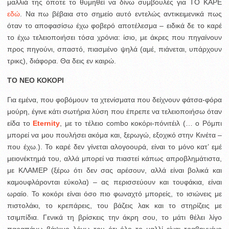
μαλλιά της όποτε το θυμηθεί να δίνω συμβουλές για ΤΟ ΚΑΡΕ
εδώ
. Να πω βέβαια στο σημείο αυτό εντελώς αντικειμενικά πως
όταν το αποφασίσω έχω φοβερό αποτέλεσμα – ειδικά δε το καρέ
το έχω τελειοποιήσει τόσα χρόνια: ίσιο, με άκρες που πηγαίνουν
προς πηγούνι, σπαστό, πιασμένο ψηλά (αμέ, πιάνεται, υπάρχουν
τρικς), διάφορα. Θα δεις εν καιρώ.
TO NEO ΚΟΚΟΡΙ
Για εμένα, που φοβόμουν τα χτενίσματα που δείχνουν φάτσα-φόρα
μούρη, έγινε κάτι σωτήρια λύση που έπρεπε να τελειοποιήσω όταν
είδα το
Eternity
, με το τέλειο combo κοκόρι-πόνιτέιλ (… ο Ρόμπι
μπορεί να μου πουλήσει ακόμα και, ξερωγώ, εξοχικό στην Κινέτα –
που έχω.). Το καρέ δεν γίνεται αλογοουρά, είναι το μόνο κατ’ εμέ
μειονέκτημά του, αλλά μπορεί να πιαστεί κάπως απροβλημάτιστα,
με ΚΛΑΜΕΡ (ξέρω ότι δεν σας αρέσουν, αλλά είναι βολικά και
καμουφλάρονται εύκολα) – ας περισσεύουν και τουφάκια, είναι
ωραίο. Το κοκόρι είναι όσο πιο φωναχτό μπορείς, το ισιώνεις με
πιστολάκι, το κρεπάρεις, του βάζεις λακ και το στηρίζεις με
τσιμπίδια. Γενικά τη βρίσκεις την άκρη σου, το μάτι θέλει λίγο