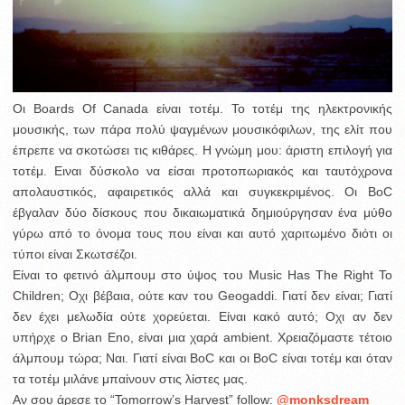
Οι Boards Of Canada είναι τοτέμ. Το τοτέμ της ηλεκτρονικής
μουσικής, των πάρα πολύ ψαγμένων μουσικόφιλων, της ελίτ που
έπρεπε να σκοτώσει τις κιθάρες. Η γνώμη μου: άριστη επιλογή για
τοτέμ. Ειναι δύσκολο να είσαι προτοπωριακός και ταυτόχρονα
απολαυστικός, αφαιρετικός αλλά και συγκεκριμένος. Οι BoC
έβγαλαν δύο δίσκους που δικαιωματικά δημιούργησαν ένα μύθο
γύρω από το όνομα τους που είναι και αυτό χαριτωμένο διότι οι
τύποι είναι Σκωτσέζοι.
Είναι το φετινό άλμπουμ στο ύψος του Music Has The Right To
Children; Οχι βέβαια, ούτε καν του Geogaddi. Γιατί δεν είναι; Γιατί
δεν έχει μελωδία ούτε χορεύεται. Είναι κακό αυτό; Οχι αν δεν
υπήρχε ο Brian Eno, είναι μια χαρά ambient. Χρειαζόμαστε τέτοιο
άλμπουμ τώρα; Ναι. Γιατί είναι BoC και οι BoC είναι τοτέμ και όταν
τα τοτέμ μιλάνε μπαίνουν στις λίστες μας.
Αν σου άρεσε το “Tomorrow’s Harvest” follow:
@monksdream