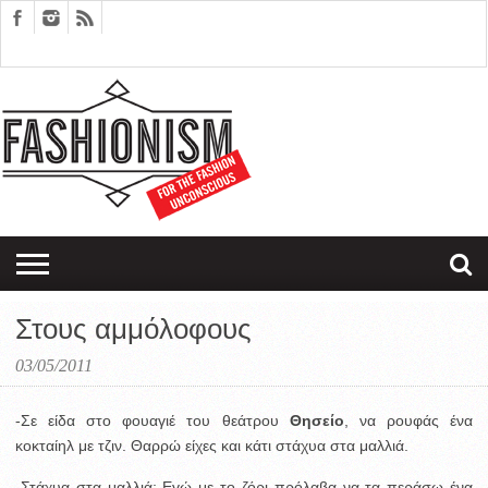
FASHION
DESIGN
ART
EDITORIALS
COUPLES
SARTORIAGRAM
THERAPY
Στους αμμόλοφους
03/05/2011
-Σε είδα στο φουαγιέ του θεάτρου
Θησείο
, να ρουφάς ένα
κοκταίηλ με τζιν. Θαρρώ είχες και κάτι στάχυα στα μαλλιά.
-Στάχυα στα μαλλιά; Eγώ με το ζόρι πρόλαβα να τα περάσω ένα