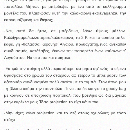
πιστολάκι. Μήπως με μπέρδεψες με ένα από τα καλλίγραμμα
μοντέλα που πλαισίωσαν αυτή την καλοκαιρινή extravaganza, την
επονομαζόμενη και
Θέρος
;
-Ναι, αυτό δα ήταν, σε μπέρδεψα, λόγω ύψους μάλλον.
Καλλίγραμμα/καλλιπάρεια/καλοκαιρινά, τα 3 Κ και το combo μπλε-
καφέ, γη -θάλασσα, ξερονήσι Αιγαίου, πολυαγαπημένος ανέκαθεν
συνδυασμός, κατάλαβες, έκαναν την πασαρέλα έναν καύσωνα τ’
Αυγούστου. Να στο πω και ποιητικά.
-Εκτιμώ την ποίηση αλλά περισσότερο εκτίμησα αφ’ ενός τα αέρινα
υφάσματα στο χρώμα του σταχυού, αφ ετέρου το μπλέ μαρέν των
αξεσουάρ συνδυασμένο πολύ σικάτα με το ταμπά. Στον ύπνο μου
τη βλέπω ακόμα την τσαντούλα. Τι να πω δε και για το goody bag
με κραγιόν σε απόχρωση πορτοκαλί που βρέθηκε ως δια μαγείας
στην καρέκλα μου; Τόσο projection το είχα κάνει πια;
-Μην είχες κάνει projection και το σεξ στους αχυρώνες με τόσο
στάχυ.