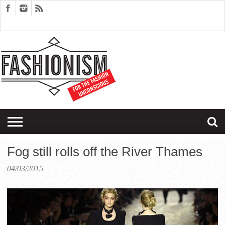
FASHION
DESIGN
ART
EDITORIALS
COUPLES
SARTORIAGRAM
THERAPY
Fog still rolls off the River Thames
04/03/2015