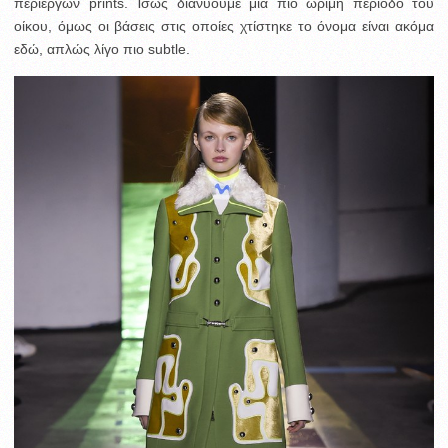
περίεργων prints. Ίσως διανύουμε μια πιο ώριμη περίοδο του
οίκου, όμως οι βάσεις στις οποίες χτίστηκε το όνομα είναι ακόμα
εδώ, απλώς λίγο πιο subtle.