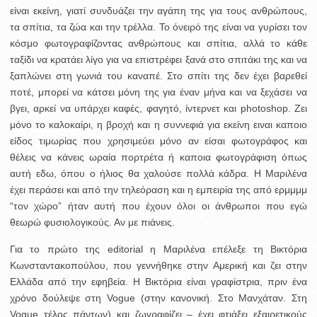
είναι εκείνη, γιατί συνδυάζει την αγάπη της για τους ανθρώπους,
τα σπίτια, τα ζώα και την τρέλλα. Το όνειρό της είναι να γυρίσει τον
κόσμο φωτογραφίζοντας ανθρώπους και σπίτια, αλλά το κάθε
ταξίδι να κρατάει λίγο για να επιστρέφει ξανά στο σπιτάκι της και να
ξαπλώνει στη γωνιά του καναπέ. Στο σπίτι της δεν έχει βαρεθεί
ποτέ, μπορεί να κάτσει μόνη της για έναν μήνα και να ξεχάσει να
βγει, αρκεί να υπάρχει καφές, φαγητό, ίντερνετ και photoshop. Ζει
μόνο το καλοκαίρι, η βροχή και η συννεφιά για εκείνη ειναι καποιο
είδος τιμωρίας που χρησιμεύει μόνο αν είσαι φωτογράφος και
θέλεις να κάνεις ωραία πορτρέτα ή καποια φωτογράφιση όπως
αυτή εδω, όπου ο ήλιος θα χαλούσε πολλά κάδρα. Η Μαριλένα
έχει περάσει και από την τηλεόραση και η εμπειρία της από ερμμμμ
“τον χώρο” ήταν αυτή που έχουν όλοι οι άνθρωποι που εγώ
θεωρώ φυσιολογικούς. Αν με πιάνεις.
Για το πρώτο της editorial η Μαριλένα επέλεξε τη Βικτόρια
Κωνσταντακοπούλου, που γεννήθηκε στην Αμερική και ζει στην
Ελλάδα από την εφηβεία. Η Βικτόρια είναι γραφίστρια, πριν ένα
χρόνο δούλεψε στη Vogue (στην κανονική. Στο Μανχάταν. Στη
Vogue τέλος πάντων) και ζωγραφίζει – έχει φτιάξει εξαιρετικούς