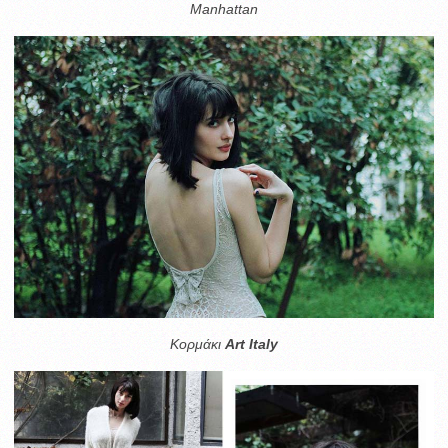
Manhattan
Κορμάκι
Art Italy