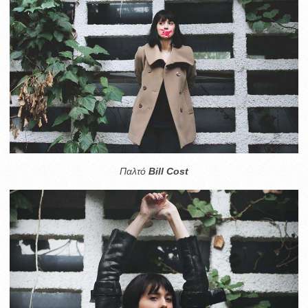
Παλτό
Bill Cost