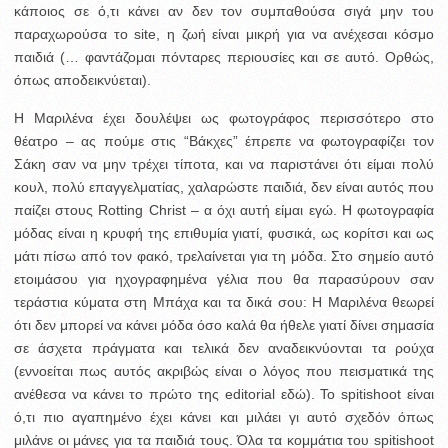
κάποιος σε ό,τι κάνει αν δεν τον συμπαθούσα σιγά μην του
παραχωρούσα το site, η ζωή είναι μικρή για να ανέχεσαι κόσμο
παιδιά (… φαντάζομαι πόνταρες περιουσίες και σε αυτό. Ορθώς,
όπως αποδεικνύεται).
Η Μαριλένα έχει δουλέψει ως φωτογράφος περισσότερο στο
θέατρο – ας πούμε στις “Βάκχες” έπρεπε να φωτογραφίζει τον
Σάκη σαν να μην τρέχει τίποτα, και να παριστάνει ότι είμαι πολύ
κουλ, πολύ επαγγελματίας, χαλαρώστε παιδιά, δεν είναι αυτός που
παίζει στους Rotting Christ – α όχι αυτή είμαι εγώ. Η φωτογραφία
μόδας είναι η κρυφή της επιθυμία γιατί, φυσικά, ως κορίτσι και ως
μάτι πίσω από τον φακό, τρελαίνεται για τη μόδα. Στο σημείο αυτό
ετοιμάσου για ηχογραφημένα γέλια που θα παρασύρουν σαν
τεράστια κύματα στη Μπάχα και τα δικά σου: Η Μαριλένα θεωρεί
ότι δεν μπορεί να κάνει μόδα όσο καλά θα ήθελε γιατί δίνει σημασία
σε άσχετα πράγματα και τελικά δεν αναδεικνύονται τα ρούχα
(εννοείται πως αυτός ακριβώς είναι ο λόγος που πεισματικά της
ανέθεσα να κάνει το πρώτο της editorial εδώ). Το spitishoot είναι
ό,τι πιο αγαπημένο έχει κάνει και μιλάει γι αυτό σχεδόν όπως
μιλάνε οι μάνες για τα παιδιά τους. Όλα τα κομμάτια του spitishoot