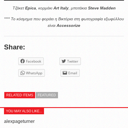
Τζάκετ
Epica
, κορμάκι
Art Italy
, μποτάκια
Steve Madden
**** Το κόσμημα που φοράει η Βικτόρια στη φωτογραφία εξωφύλλου
είναι
Accessorize
Share:
Facebook
Twitter
WhatsApp
Email
RELATED ITEMS
FEATURED
YOU MAY ALSO LIKE...
alexpageturner