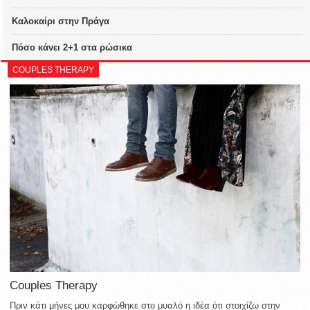
Καλοκαίρι στην Πράγα
Πόσο κάνει 2+1 στα ρώσικα
COUPLES THERAPY
Couples Therapy
Πριν κάτι μήνες μου καρφώθηκε στο μυαλό η ιδέα ότι στοιχίζω στην