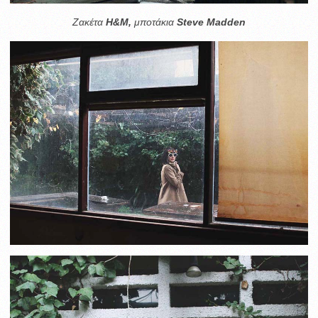
Ζακέτα
Η&Μ,
μποτάκια
Steve Madden