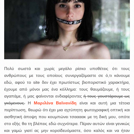
Πολύ σωστά και χωρίς μεγάλο ρίσκο υποθέτεις ότι τους
ανθρώπους με τους οποίους συνεργαζόμαστε σε ό,τι κάνουμε
εδώ, αφού το site δεν έχει πρωτίστως βιοποριστικό χαρακτήρα,
έχουμε από μόνοι μας ένα κόλλημα: τους θαυμάζουμε, ή τους
αγαπάμε, ή μας φαίνονται ενδιαφέροντες
ή τους γουστάρουμε ως
γκόμενους.
Η
Μαριλένα Βαϊνανίδη
είναι και αυτή μια τέτοια
περίπτωση, θεωρώ ότι έχει μια αχτύπητη φωτογραφική οπτική και
αισθητική άποψη που κουμπώνει τσαααακ με τη δική μου, οπότε
στο εξής θα τη βλέπεις εδώ συχνότερα. Πέραν αυτών είναι γενικώς
και γαμώ γιατί ας μην κοροϊδευόμαστε, όσο καλός και να ήταν