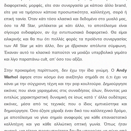
διαφορετικές μορφές, είτε σαν συνεργασία με κάποιο άλλο brand,
είτε για να τιμήσουν κάποια προσωπικότητα, καλλιτέχνη, σειρά ή
επική ταινία. Όταν κάτι τόσο κλασικό και δεδομένο στο μυαλό μας,
όσο τα All Star, μπλέκεται με κάτι άλλο, το αποτέλεσμα είναι
σίγουρα ενδιαφέρον, αν όχι εντυπωσιακά διαφορετικό. Θα είμαι
ειλικρινής και θα πω ότι πολλές φορές τα προϊόντα συνεργασίας
των All Star με κάτι άλλο, δεν με έβρισκαν απόλυτα σύμφωνη.
Έκαναν αυτό το κλασικό παπούτσι να μοιάζει υπερβολικά γεμάτο
και λίγο παραπάνω cult, απ’ όσο του αξίζει.
Στην προκειμένη περίπτωση, δεν έχω την ίδια γνώμη. Ο
Andy
Warhol
άφησε στον κόσμο ένα ανεξίτηλο σημάδι σε ό,τι έχει να
κάνει με την σύγχρονη τέχνη και την pop κουλτούρα. Δημιούργησε
εικόνες που είναι χαραγμένες στις συνειδήσεις όλων, δίνοντας μια
εντελώς χαρακτηριστική δυναμική σε ίσως κατά τ’ άλλα ουδέτερες
εικόνες, μέσα από τις τεχνικές που ο ίδιος εμπνεύστηκε και
δημιούργησε. Όσο έζησε χάραξε έναν δικό του καλλιτεχνικό δρόμο,
με αποτέλεσμα να γίνει σημείο αναφοράς για κάθε επαναστατικό
καλλιτέχνη και για κάθε αλλιώτικη οπτική γωνία. Όπως ήταν
φυσικό, μια τέτοια προσωπικότητα δεν θα μπορούσε να φύγει από