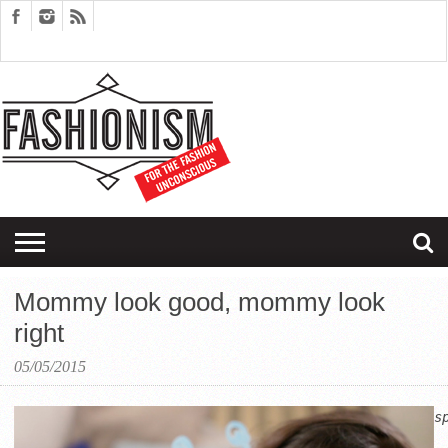
FASHION
DESIGN
ART
EDITORIALS
COUPLES
SARTORIAGRAM
THERAPY
Mommy look good, mommy look
right
05/05/2015
s