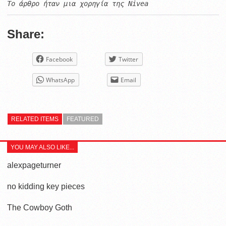
To άρθρο ήταν μια χορηγία της Nivea
Share:
Facebook
Twitter
WhatsApp
Email
RELATED ITEMS
FEATURED
YOU MAY ALSO LIKE...
alexpageturner
no kidding key pieces
The Cowboy Goth