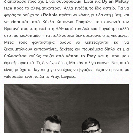
διαπίστωσα πως όχι. Είναι συνοφρύωμα. Είναι ένα
Dylan McKay
face προς το φλεγματικότερον. Αλλά εντάξει, το ίδιο αστείο. Για να
φοράς τα ρούχα του
Robbie
πρέπει να κάνεις ρυτίδα στη μύτη, και
να είσαι κάτι από Κύκλο Χαμένων Ποιητών που συναντά τον
Βρετανό που υπηρετεί στη RAF κατά τον Δεύτερο Παγκόσμιο αλλά
στο πιο κωλόπαιδο – τα πολύ λυρικά δεν αρέσουνε στις γκόμενες.
Μετά τους φαντάστηκα όλους να ξεπετάγονται και να
ξεκουμπώνουν καπαρντίνες, ζακέτες και πουκάμισα δίπλα σε μια
θαλασσίτσα καθώς παίζει από κάπου το
Pray
και η μέρα μου
έφτιαξε οριστικά. Τι, δεν έχω δίκιο; Μα κάντο λίγο εικόνα. Ναι, αυτό
είναι, ρούχα σε layering για να έχεις να βγάζεις μέχρι να μείνεις με
wifebeater ενώ παίζει το Pray. Ευφυές.