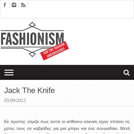
FASHION
DESIGN
ART
EDITORIALS
COUPLES
SARTORIAGRAM
THERAPY
Jack The Knife
05/09/2012
Εκ πρώτης νόμιζα πως αυτοί οι ατίθασοι κόκνεϊς είχαν σπάσει τις
μύτες τους σε καβγάδες για μια μπίρα και ένα σουγιαδάκι. Μετά