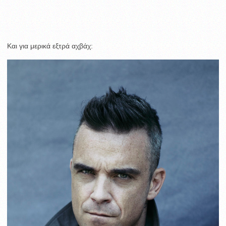
Kαι για μερικά εξτρά αχβάχ: