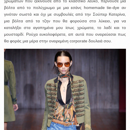
χρωμάτων που ξεκινούσε από το κλασσικό λευκό, περνούσε μια
βόλτα από το πολύχρωμο με μια εσάνς homemade tie-dye αν
γινόταν σωστά και όχι με συμβουλές από την Σούπερ Κατερίνα,
μια βόλτα από τα τζην που θα φορούσα στο λύκειο, για να
καταλήξει στα αγαπημένα μου ίσως χρώματα, το λαδί και το
μουσταρδί. Ρούχα ευκολοφόρετα, απ αυτά που ονειρεύεσαι πως
θα φοράς μια μέρα στην ονειρεμένη corporate δουλειά σου.