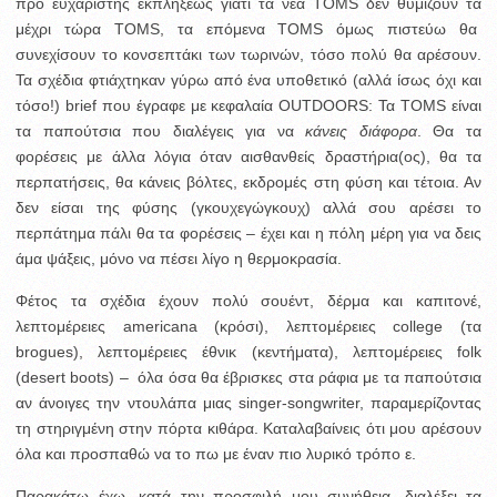
προ ευχάριστης εκπλήξεως γιατί τα νέα TOMS δεν θυμίζουν τα
μέχρι τώρα TOMS, τα επόμενα TOMS όμως πιστεύω θα
συνεχίσουν το κονσεπτάκι των τωρινών, τόσο πολύ θα αρέσουν.
Τα σχέδια φτιάχτηκαν γύρω από ένα υποθετικό (αλλά ίσως όχι και
τόσο!) brief που έγραφε με κεφαλαία OUTDOORS: Τα TOMS είναι
τα παπούτσια που διαλέγεις για να
κάνεις διάφορα
. Θα τα
φορέσεις με άλλα λόγια όταν αισθανθείς δραστήρια(ος), θα τα
περπατήσεις, θα κάνεις βόλτες, εκδρομές στη φύση και τέτοια. Αν
δεν είσαι της φύσης (γκουχεγώγκουχ) αλλά σου αρέσει το
περπάτημα πάλι θα τα φορέσεις – έχει και η πόλη μέρη για να δεις
άμα ψάξεις, μόνο να πέσει λίγο η θερμοκρασία.
Φέτος τα σχέδια έχουν πολύ σουέντ, δέρμα και καπιτονέ,
λεπτομέρειες americana (κρόσι), λεπτομέρειες college (τα
brogues), λεπτομέρειες έθνικ (κεντήματα), λεπτομέρειες folk
(desert boots) – όλα όσα θα έβρισκες στα ράφια με τα παπούτσια
αν άνοιγες την ντουλάπα μιας singer-songwriter, παραμερίζοντας
τη στηριγμένη στην πόρτα κιθάρα. Καταλαβαίνεις ότι μου αρέσουν
όλα και προσπαθώ να το πω με έναν πιο λυρικό τρόπο ε.
Παρακάτω έχω, κατά την προσφιλή μου συνήθεια, διαλέξει τα