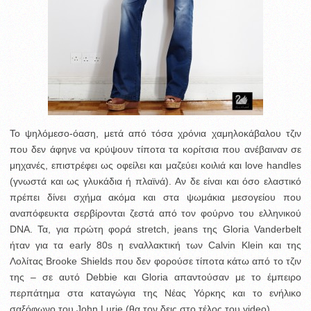
Το ψηλόμεσο-όαση, μετά από τόσα χρόνια χαμηλοκάβαλου τζιν
που δεν άφηνε να κρύψουν τίποτα τα κορίτσια που ανέβαιναν σε
μηχανές, επιστρέφει ως οφείλει και μαζεύει κοιλιά και love handles
(γνωστά και ως γλυκάδια ή πλαϊνά). Αν δε είναι και όσο ελαστικό
πρέπει δίνει σχήμα ακόμα και στα ψωμάκια μεσογείου που
αναπόφευκτα σερβίρονται ζεστά από τον φούρνο του ελληνικού
DNA. Τα, για πρώτη φορά stretch, jeans της Gloria Vanderbelt
ήταν για τα early 80s η εναλλακτική των Calvin Klein και της
Λολίτας Brooke Shields που δεν φορούσε τίποτα κάτω από το τζιν
της – σε αυτό Debbie και Gloria απαντούσαν με το έμπειρο
περπάτημα στα καταγώγια της Νέας Υόρκης και το ενήλικο
σαξόφωνο του John Lurie (θα τον δεις στο τέλος του video).