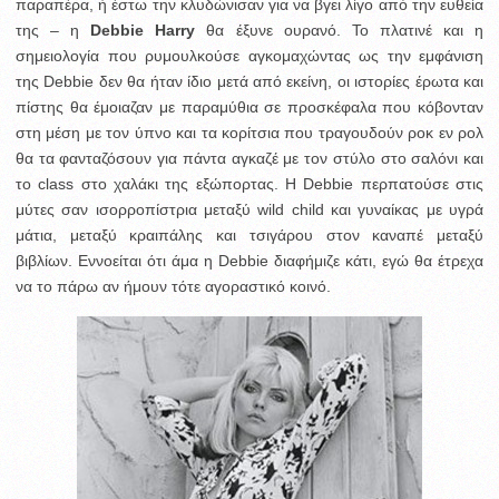
παραπέρα, ή έστω την κλυδώνισαν για να βγει λίγο από την ευθεία
της – η
Debbie Harry
θα έξυνε ουρανό.
Το πλατινέ και η
σημειολογία που ρυμουλκούσε αγκομαχώντας ως την εμφάνιση
της Debbie δεν θα ήταν ίδιο μετά από εκείνη, οι ιστορίες έρωτα και
πίστης θα έμοιαζαν με παραμύθια σε προσκέφαλα που κόβονταν
στη μέση με τον ύπνο και τα κορίτσια που τραγουδούν ροκ εν ρολ
θα τα φανταζόσουν για πάντα αγκαζέ με τον στύλο στο σαλόνι και
το class στο χαλάκι της εξώπορτας. Η Debbie περπατούσε στις
μύτες σαν ισορροπίστρια μεταξύ wild child και γυναίκας με υγρά
μάτια, μεταξύ κραιπάλης και τσιγάρου στον καναπέ μεταξύ
βιβλίων. Εννοείται ότι άμα η Debbie διαφήμιζε κάτι, εγώ θα έτρεχα
να το πάρω αν ήμουν τότε αγοραστικό κοινό.