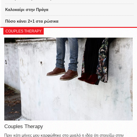
Καλοκαίρι στην Πράγα
Πόσο κάνει 2+1 στα ρώσικα
COUPLES THERAPY
Couples Therapy
Πριν κάτι μήνες μου καρφώθηκε στο μυαλό η ιδέα ότι στοιχίζω στην