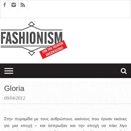
FASHION
DESIGN
ART
EDITORIALS
COUPLES
SARTORIAGRAM
THERAPY
Gloria
09/04/2012
Στην πυραμίδα με τους ανθρώπους εκείνους που έγιναν εικόνες
για μια εποχή – και έσπρωξαν και την εποχή να πάει λίγο