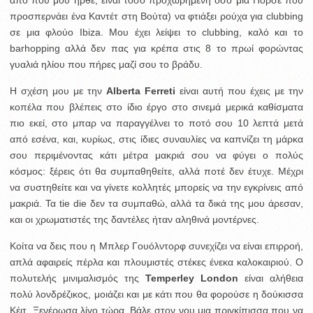
από πού μού ήρθε, είναι τόσο προχωρημένη όσο μια Πόρσε που
προσπερνάει ένα Καντέτ στη Βούτα) να φτιάξει ρούχα για clubbing
σε μια φλούο Ibiza. Μου έχει λείψει το clubbing, καλό και το
barhopping αλλά δεν πας για κρέπα στις 8 το πρωί φορώντας
γυαλιά ηλίου που πήρες μαζί σου το βράδυ.
Η σχέση μου με την
Alberta Ferreti
είναι αυτή που έχεις με την
κοπέλα που βλέπεις στο ίδιο έργο στο σινεμά μερικά καθίσματα
πιο εκεί, στο μπαρ να παραγγέλνει το ποτό σου 10 λεπτά μετά
από εσένα, και, κυρίως, στις ίδιες συναυλίες να καπνίζει τη μάρκα
σου περιμένοντας κάτι μέτρα μακριά σου να φύγει ο πολύς
κόσμος: ξέρεις ότι θα συμπαθηθείτε, αλλά ποτέ δεν έτυχε. Μέχρι
να συστηθείτε και να γίνετε κολλητές μπορείς να την εγκρίνεις από
μακριά. Τα tie die δεν τα συμπαθώ, αλλά τα δικά της μου άρεσαν,
και οι χρωματιστές της δαντέλες ήταν αληθινά μοντέρνες.
Κοίτα να δεις που η Μπλερ Γουόλντορφ συνεχίζει να είναι επιρροή,
απλά αφαιρείς πέρλα και πλουμιστές στέκες ένεκα καλοκαιριού. Ο
πολυτελής μινιμαλισμός της
Temperley London
είναι αλήθεια
πολύ λονδρέζικος, μοιάζει και με κάτι που θα φορούσε η δούκισσα
Κέιτ. Ξενέρωσα λίγο τώρα. Βάλε στον νου μια πριγκίπισσα που να