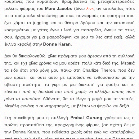
κουρτίνες που κυματίζουν θριαμβευτικά τις μεταχιπστεροειδείς
μελέτες φόρμας του
Marc Jacobs
(δίνω
λινκ
, αν καταλάβεις πότε
το ατσούμπαλο structuring με τους συνειρμούς σε φοιτήτρια που
έχει χόμπι το juggling και το θέατρο δρόμου και την κατασκευή
κοσμημάτων με γάτες έγινε υλικό για πασαρέλα, άναψε τα στικς
σου, έρχομαι για μια μαυροδάφνη και μου τα λες από εκεί), αλλά
έκλινα κεφαλή στην
Donna Karan
.
Δεν θα δικαιολογηθώ, χίλια πράγματα μου άρεσαν από τη συλλογή
της, και είχε χίλια χρόνια να μου αρέσει πολύ κάτι δικό της. Μερικά
τα είδα έτσι από μόνη μου πάνω στη Charlize Theron, που δεν
μου αρέσει, και ούτε αυτό με εμπόδισε να ενθουσιαστώ με την
αβίαστη ποιότητα, τα γκρι με μια διακοπή για φούξια και το
κόνσεπτ
από τη δουλειά στο ποτό χωρίς να αλλάξω τίποτα, άντε
μόνο το παπούτσι
. Αθάνατα, θα τα έλεγε η μαμά μου τα ντεπιές.
Μεγάλη φενάκη ο συντηρητισμός, με βλέπω να ψηφίζω και δεξιά.
Στη συνείδησή μου η συλλογή
Prabal Gurung
γράφεται ως η
πρώτη προσπάθεια της προχωρημένης φίρμας (σε σχέση δε με
την Donna Karan, που εκθείασα χωρίς ούτε εγώ να καταλαβαίνω