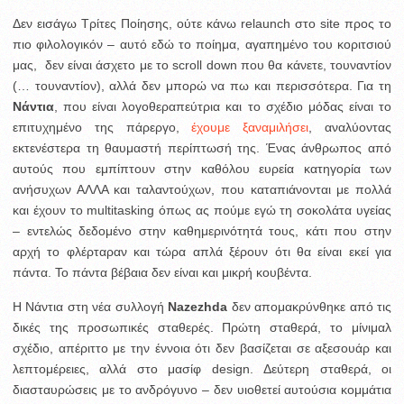
Δεν εισάγω Τρίτες Ποίησης, ούτε κάνω relaunch στο site προς το
πιο φιλολογικόν – αυτό εδώ το ποίημα, αγαπημένο του κοριτσιού
μας, δεν είναι άσχετο με το scroll down που θα κάνετε, τουναντίον
(… τουναντίον), αλλά δεν μπορώ να πω και περισσότερα. Για τη
Νάντια
, που είναι λογοθεραπεύτρια και το σχέδιο μόδας είναι το
επιτυχημένο της πάρεργο,
έχουμε ξαναμιλήσει
, αναλύοντας
εκτενέστερα τη θαυμαστή περίπτωσή της. Ένας άνθρωπος από
αυτούς που εμπίπτουν στην καθόλου ευρεία κατηγορία των
ανήσυχων ΑΛΛΑ και ταλαντούχων, που καταπιάνονται με πολλά
και έχουν το multitasking όπως ας πούμε εγώ τη σοκολάτα υγείας
– εντελώς δεδομένο στην καθημερινότητά τους, κάτι που στην
αρχή το φλέρταραν και τώρα απλά ξέρουν ότι θα είναι εκεί για
πάντα. Το πάντα βέβαια δεν είναι και μικρή κουβέντα.
Η Νάντια στη νέα συλλογή
Nazezhda
δεν απομακρύνθηκε από τις
δικές της προσωπικές σταθερές. Πρώτη σταθερά, το μίνιμαλ
σχέδιο, απέριττο με την έννοια ότι δεν βασίζεται σε αξεσουάρ και
λεπτομέρειες, αλλά στο μασίφ design. Δεύτερη σταθερά, οι
διασταυρώσεις με το ανδρόγυνο – δεν υιοθετεί αυτούσια κομμάτια