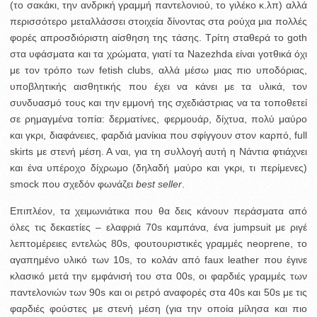
(το σακάκι, την ανδρική γραμμή παντελονιού, το γιλέκο κ.λπ) αλλά
περισσότερο μεταλλάσσει στοιχεία δίνοντας στα ρούχα μια πολλές
φορές απροσδιόριστη αίσθηση της τάσης. Τρίτη σταθερά το goth
στα υφάσματα και τα χρώματα, γιατί τα Nazezhda είναι γοτθικά όχι
με τον τρόπο των fetish clubs, αλλά μέσω μιας πιο υποδόριας,
υποβλητικής αισθητικής που έχει να κάνει με τα υλικά, τον
συνδυασμό τους και την εμμονή της σχεδιάστριας να τα τοποθετεί
σε ρημαγμένα τοπία: δερματίνες, φερμουάρ, δίχτυα, πολύ μαύρο
και γκρι, διαφάνειες, φαρδιά μανίκια που σφίγγουν στον καρπό, full
skirts με στενή μέση. Α ναι, για τη συλλογή αυτή η Νάντια φτιάχνει
και ένα υπέροχο δίχρωμο (δηλαδή μαύρο και γκρι, τι περίμενες)
smock που σχεδόν φωνάζει
best seller
.
Επιπλέον, τα χειμωνιάτικα που θα δεις κάνουν περάσματα από
όλες τις δεκαετίες – ελαφριά 70s καμπάνα, ένα jumpsuit με ριγέ
λεπτομέρειες εντελώς 80s, φουτουριστικές γραμμές neoprene, το
αγαπημένο υλικό των 10s, το κολάν από faux leather που έγινε
κλασικό μετά την εμφάνισή του στα 00s, οι φαρδιές γραμμές των
παντελονιών των 90s και οι ρετρό αναφορές στα 40s και 50s με τις
φαρδιές φούστες με στενή μέση (για την οποία μίλησα και πιο