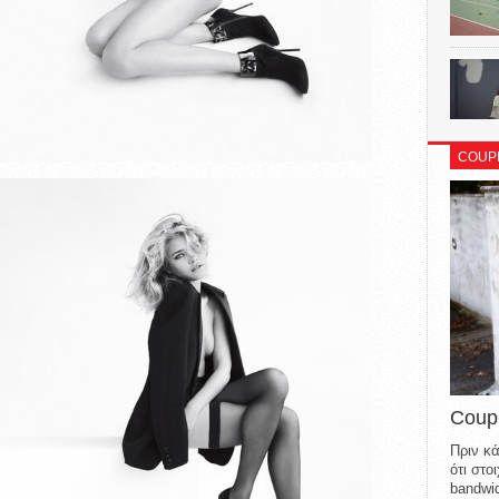
COUP
Coup
Πριν κά
ότι στ
bandwid