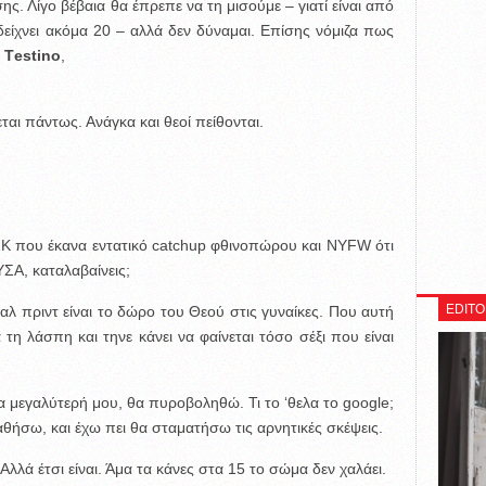
ης. Λίγο βέβαια θα έπρεπε να τη μισούμε – γιατί είναι από
 δείχνει ακόμα 20 – αλλά δεν δύναμαι. Επίσης νόμιζα πως
ε
Τestino
,
ται πάντως. Ανάγκα και θεοί πείθονται.
ΣΚ που έκανα εντατικό catchup φθινοπώρου και NYFW ότι
ΥΣΑ, καταλαβαίνεις;
EDITO
αλ πριντ είναι το δώρο του Θεού στις γυναίκες. Που αυτή
 τη λάσπη και τηνε κάνει να φαίνεται τόσο σέξι που είναι
ια μεγαλύτερή μου, θα πυροβοληθώ. Τι το ‘θελα το google;
αθήσω, και έχω πει θα σταματήσω τις αρνητικές σκέψεις.
Αλλά έτσι είναι. Άμα τα κάνες στα 15 το σώμα δεν χαλάει.