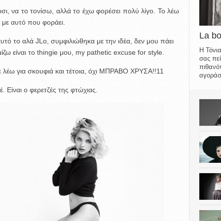
ι, να το τονίσω, αλλά το έχω φορέσει πολύ λίγο. To λέω
ο με αυτό που φοράει.
La b
υτό το αλά JLo, συμφιλιώθηκα με την ιδέα, δεν μου πάει
Η Τόνια
ω είναι το thingie μου, my pathetic excuse for style.
σας πεί
πιθανότ
Δε λέω για σκουφιά και τέτοια, όχι ΜΠΡΑΒΟ ΧΡΥΣΑ!!11
αγοράσε
έ. Είναι ο φερετζές της φτώχιας.