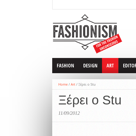
FASHION
DESIGN
ART
EDITO
Home
/
Art
/
Ξέρει ο Stu
Ξέρει ο Stu
11/09/2012