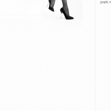
χωρίς ν