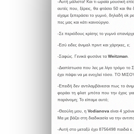
-Aυτή μάλιστα! Και τι ωραία μουσική επίσ
αυτές που, ξέρεις, θα φτάσει 50 και θα
είχαμε ξεπεράσει το γυμνό, δηλαδή ok ρ
πες μας και κάτι καινούργιο.
-Σε περιόδους κρίσης το γυμνό επανέρχε
-Εσύ ειδες άνιμαλ πριντ και χάρηκες, ε;
-Σαφώς. Γενικά φυσάνε τα
Weitzman
.
-Διαπίστωσα που λες με λίγο τρόμο το 
έχει πάψει να με ενοχλεί τόσο. ΤΟ ΜΙΣΟ
-Επειδή δεν αντιλαμβάνεσαι πως το άνιμ
φοράει τη φλατ μπότα που την έχεις για
παράνομη; To είπαμε αυτό;
-Θεούλη μου, η
Vodianova
είναι 4 χρόν
Μα με βάζει στη διαδικασία να την αντιπ
-Αυτή στο μεταξύ έχει 8756498 παιδιά ε. 