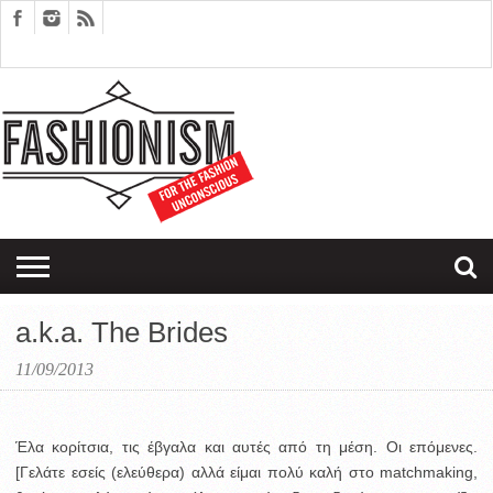
FASHION
DESIGN
ART
EDITORIALS
COUPLES
SARTORIAGRAM
THERAPY
a.k.a. The Brides
11/09/2013
Έλα κορίτσια, τις έβγαλα και αυτές από τη μέση. Οι επόμενες.
[Γελάτε εσείς (ελεύθερα) αλλά είμαι πολύ καλή στο matchmaking,