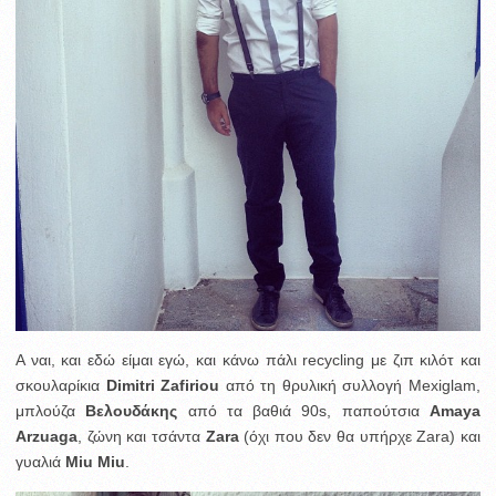
Α ναι, και εδώ είμαι εγώ, και κάνω πάλι recycling με ζιπ κιλότ και
σκουλαρίκια
Dimitri Zafiriou
από τη θρυλική συλλογή Mexiglam,
μπλούζα
Βελουδάκης
από τα βαθιά 90s, παπούτσια
Amaya
Arzuaga
, ζώνη και τσάντα
Zara
(όχι που δεν θα υπήρχε Zara) και
γυαλιά
Miu Miu
.