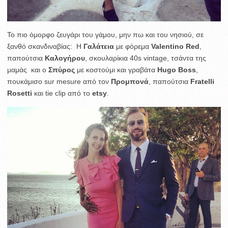
To πιο όμορφο ζευγάρι του γάμου, μην πω και του νησιού, σε
ξανθό σκανδιναβίας: Η
Γαλάτεια
με φόρεμα
Valentino Red
,
παπούτσια
Καλογήρου
, σκουλαρίκια 40s vintage, τσάντα της
μαμάς και ο
Σπύρος
με κοστούμι και γραβάτα
Hugo Boss
,
πουκάμισο sur mesure από τον
Προμπονά
, παπούτσια
Fratelli
Rosetti
και tie clip από το
etsy
.