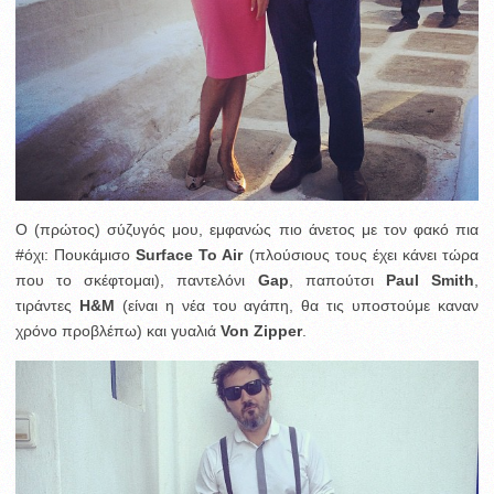
Ο (πρώτος) σύζυγός μου, εμφανώς πιο άνετος με τον φακό πια
#όχι: Πουκάμισο
Surface To Air
(πλούσιους τους έχει κάνει τώρα
που το σκέφτομαι), παντελόνι
Gap
, παπούτσι
Paul Smith
,
τιράντες
Η&Μ
(είναι η νέα του αγάπη, θα τις υποστούμε καναν
χρόνο προβλέπω) και γυαλιά
Von Zipper
.