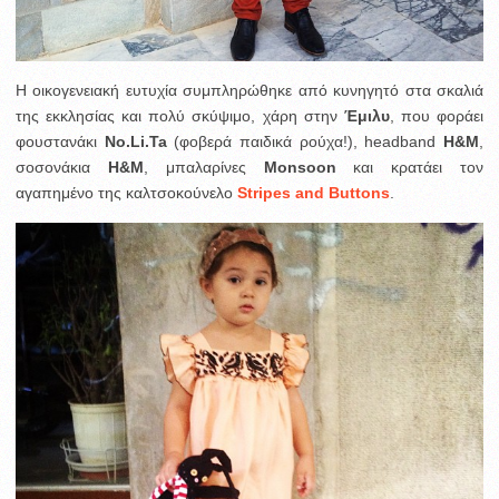
Η οικογενειακή ευτυχία συμπληρώθηκε από κυνηγητό στα σκαλιά
της εκκλησίας και πολύ σκύψιμο, χάρη στην
Έμιλυ
, που φοράει
φουστανάκι
No.Li.Ta
(φοβερά παιδικά ρούχα!), headband
H&M
,
σοσονάκια
Η&Μ
, μπαλαρίνες
Monsoon
και κρατάει τον
αγαπημένο της καλτσοκούνελο
Stripes and Buttons
.