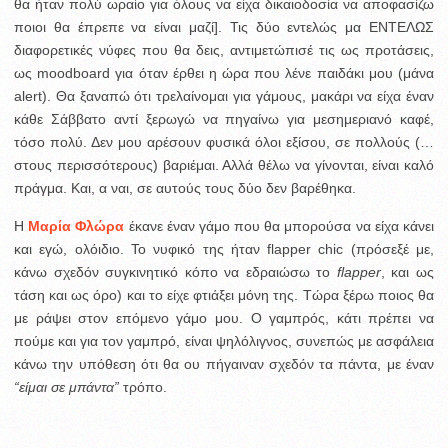
θα ήταν πολύ ωραίο για όλους να είχα δικαιοδοσία να αποφασίζω
ποιοι θα έπρεπε να είναι μαζί]. Τις δύο εντελώς μα ΕΝΤΕΛΩΣ
διαφορετικές νύφες που θα δεις, αντιμετώπισέ τις ως προτάσεις,
ως moodboard για όταν έρθει η ώρα που λένε παιδάκι μου (μάνα
alert). Θα ξαναπώ ότι τρελαίνομαι για γάμους, μακάρι να είχα έναν
κάθε Σάββατο αντί ξερωγώ να πηγαίνω για μεσημεριανό καφέ,
τόσο πολύ. Δεν μου αρέσουν φυσικά όλοι εξίσου, σε πολλούς (…
στους περισσότερους) βαριέμαι. Αλλά θέλω να γίνονται, είναι καλό
πράγμα. Και, α ναι, σε αυτούς τους δύο δεν βαρέθηκα.
Η
Μαρία Φλώρα
έκανε έναν γάμο που θα μπορούσα να είχα κάνει
και εγώ, ολόιδιο. Το νυφικό της ήταν flapper chic (πρόσεξέ με,
κάνω σχεδόν συγκινητικό κόπο να εδραιώσω το
flapper
, και ως
τάση και ως όρο) και το είχε φτιάξει μόνη της. Τώρα ξέρω ποιος θα
με ράψει στον επόμενο γάμο μου. O γαμπρός, κάτι πρέπει να
πούμε και για τον γαμπρό, είναι ψηλόλιγνος, συνεπώς με ασφάλεια
κάνω την υπόθεση ότι θα ου πήγαιναν σχεδόν τα πάντα, με έναν
“είμαι σε μπάντα”
τρόπο.