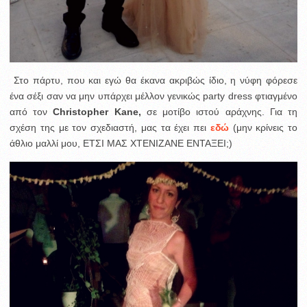
Στο πάρτυ, που και εγώ θα έκανα ακριβώς ίδιο, η νύφη φόρεσε
ένα σέξι σαν να μην υπάρχει μέλλον γενικώς party dress φτιαγμένο
από τον
Christopher Kane,
σε μοτίβο ιστού αράχνης. Για τη
σχέση της με τον σχεδιαστή, μας τα έχει πει
εδώ
(μην κρίνεις το
άθλιο μαλλί μου, ΕΤΣΙ ΜΑΣ ΧΤΕΝΙΖΑΝΕ ΕΝΤΑΞΕΙ;)