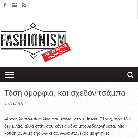
FASHION
DESIGN
ART
EDITORIALS
COUPLES
SARTORIAGRAM
THERAPY
Τόση ομορφιά, και σχεδόν τσάμπα
12/10/2011
-Αυτός λοιπόν είναι λίγο σαν εσένα, στο silliness. Ξέρεις, που έξω
δεν μιλάς, αλλά σπίτι σου κάνεις μόνο μπουρδολογήματα. Μια
κρυφή δύναμη της βλακείας. Αλλά ντυμένος με φτήνιες.