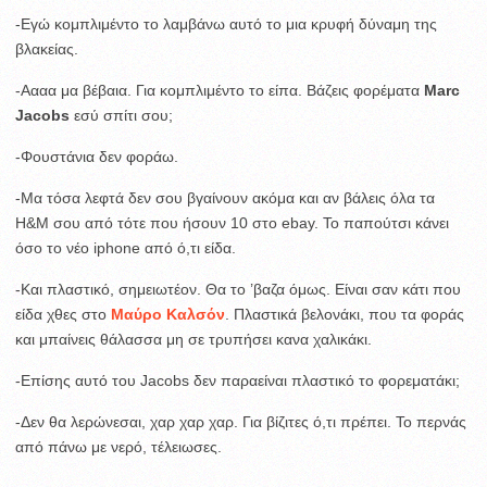
-Εγώ κομπλιμέντο το λαμβάνω αυτό το μια κρυφή δύναμη της
βλακείας.
-Αααα μα βέβαια. Για κομπλιμέντο το είπα. Βάζεις φορέματα
Marc
Jacobs
εσύ σπίτι σου;
-Φουστάνια δεν φοράω.
-Μα τόσα λεφτά δεν σου βγαίνουν ακόμα και αν βάλεις όλα τα
H&M σου από τότε που ήσουν 10 στο ebay. Το παπούτσι κάνει
όσο το νέο iphone από ό,τι είδα.
-Και πλαστικό, σημειωτέον. Θα το ’βαζα όμως. Είναι σαν κάτι που
είδα χθες στο
Μαύρο Καλσόν
. Πλαστικά βελονάκι, που τα φοράς
και μπαίνεις θάλασσα μη σε τρυπήσει κανα χαλικάκι.
-Επίσης αυτό του Jacobs δεν παραείναι πλαστικό το φορεματάκι;
-Δεν θα λερώνεσαι, χαρ χαρ χαρ. Για βίζιτες ό,τι πρέπει. Το περνάς
από πάνω με νερό, τέλειωσες.