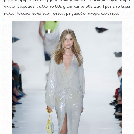
γίνεται μικροαστή, αλλά το 80s glam και το 60s Σαν Τροπέ το ξέρει
καλά. Κόκκινο πολύ τάση φέτος, με γαλάζιο, ακόμα καλύτερα.