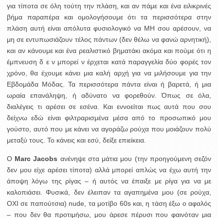
για τίποτα σε όλη τούτη την πλάση, και αν πάμε και ένα ειλικρινές
βήμα παραπέρα και ομολογήσουμε ότι τα περισσότερα στην
πλάση αυτή είναι απόλυτα φυσιολογικό να ΜΗ σου αρέσουν, να
μη σε εντυπωσιάζουν τέλος πάντων (δεν θέλω να φανώ αρνητική),
και αν κάνουμε και ένα ρεαλιστικό βηματάκι ακόμα και πούμε ότι η
έμπνευση δ ε ν μπορεί ν έρχεται κατά παραγγελία δύο φορές τον
χρόνο, θα έχουμε κάνει μια καλή αρχή για να μιλήσουμε για την
Εβδομάδα Μόδας. Τα περισσότερα πάντα είναι ή βαρετά, ή μια
ωραία επανάληψη, ή αδύνατο να φορεθούν. Όπως σε όλα,
διαλέγεις τι αρέσει σε εσένα. Και εννοείται πως αυτά που σου
δείχνω εδώ είναι φιλτραρισμένα μέσα από το προσωπικό μου
γούστο, αυτό που με κάνει να αγοράζω ρούχα που μοιάζουν πολύ
μεταξύ τους. Το κάνεις και εσύ, δείξε επιείκεια.
Ο
Marc Jacobs
ανένηψε στα μάτια μου (την προηγούμενη σεζόν
δεν μου είχε αρέσει τίποτα) αλλά μπορεί απλώς να έχω αυτή την
άποψη λόγω της ρίγας – ή αυτός να έπαιξε με ρίγα για να με
καλοπιάσει. Φυσικά, δεν έλειπαν τα αγαπημένα μου (σε ρούχα,
ΟΧΙ σε παπούτσια) nude, τα μοτίβο 60s και, η τάση έξω ο αφαλός
– που δεν θα προτιμήσω, μου άρεσε πέρυσι που φαινόταν μια