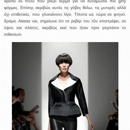
αρέσει δε πολύ που βάζει δέρμα για να δυναμώσει πιο girly
φόρμες. Επίσης ακριβώς αυτές τις γόβες θέλω, τις μυτερές αλλά
όχι επιθετικές, που γλυκαίνουν λίγο. Τίποτα ως τώρα σε φτηνό,
δράμα. Ααααα ναι, σημείωνε ότι το ρεβέρ του τζιν επιστρέφει, σε
ύψος και πλάτος, ακριβώς εκεί που ήταν πριν γιορτάσει το
millenium