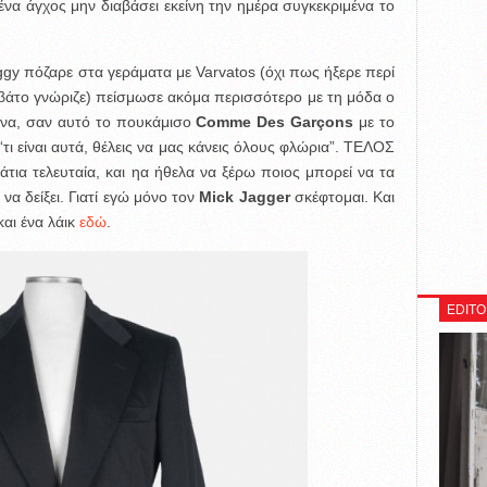
να άγχος μην διαβάσει εκείνη την ημέρα συγκεκριμένα το
gy πόζαρε στα γεράματα με Varvatos (όχι πως ήξερε περί
αρβάτο γνώριζε) πείσμωσε ακόμα περισσότερο με τη μόδα ο
υ να, σαν αυτό το πουκάμισο
Comme Des Garçons
με το
“τι είναι αυτά, θέλεις να μας κάνεις όλους φλώρια”. ΤΕΛΟΣ
ια τελευταία, και ηα ήθελα να ξέρω ποιος μπορεί να τα
ι να δείξει. Γιατί εγώ μόνο τον
Mick Jagger
σκέφτομαι. Kαι
και ένα λάικ
εδώ
.
EDITO