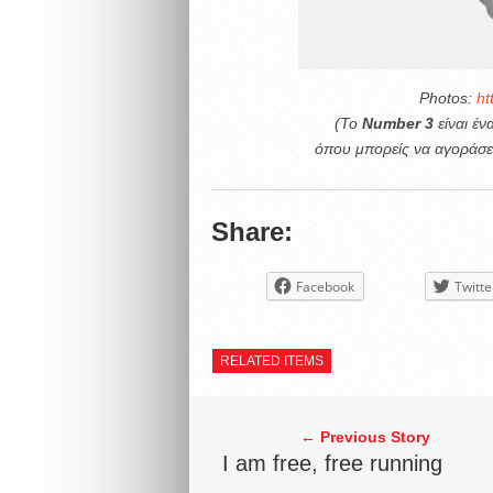
Photos:
ht
(To
Number 3
είναι έν
όπου μπορείς να αγοράσει
Share:
Facebook
Twitte
RELATED ITEMS
← Previous Story
I am free, free running