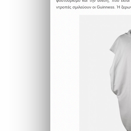
φουτουρισμό και την άνεση, που είσαι
ντροπές σμιλεύουν οι Guinness. Ή ξερωγ