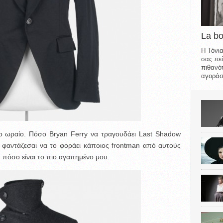
La b
Η Τόνια
σας πεί
πιθανότ
αγοράσε
σο ωραίο. Πόσο Bryan Ferry να τραγουδάει Last Shadow
υ φαντάζεσαι να το φοράει κάποιος frontman από αυτούς
, πόσο είναι το πιο αγαπημένο μου.