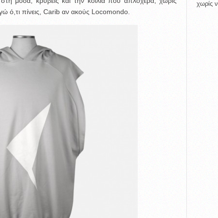
 στη μόδα, κρύβεις και την κοιλιά που απλόχερα, χωρίς
χωρίς ν
ώ ό,τι πίνεις, Carib αν ακούς Locomondo.