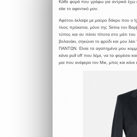
Κάθε φορά που γράφω για αντρικά έχω έ
site το αφεντικό μου.
Αφότου έκλαψε με μαύρο δάκρυ που ο Ig
τίνος πρόκειται, μόνο της Sirina τον Β
τύπος και αν πέσει τίποτα στο μάτι το
βολανάκι, σηκώνει το φρύδι και μου λέει 
ΠΑΝΤΩΝ. Είναι τα αγαπημένα μου κομμάτ
κάνει pull off που λέμε, να τα φορέσει κα
μια που ανέφερα τον Μικ, μπες και κάνε 