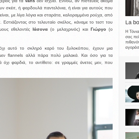
 ξέρεις για τα
Vans
δεν ισχύει. Εννοώ, αν πιστεύεις ακόμα
ν σκέιτ, ή φαρδουλά παντελόνια, ή είναι για αυτούς που
 είναι, με λίγα λόγια και σταράτα, καλοραμμένα ρούχα, από
La b
. Εστιάζοντας στο τελευταίο σκέλος, κάναμε το τεστ του
μους εθελοντές
Ιάσονα
(ο μελαχρινός) και
Γιώργο
(ο
Η Τόνια
σας πεί
πιθανότ
αγοράσε
 όχι αυτό το σκληρό καρό του ξυλοκόπου, έχουν μια
ι μεν flannels αλλά πάρα πολύ μαλακά. Και όσο για τα
ά όχι φαρδιά, το αντίθετο: σε γραμμές άνετες μεν, που