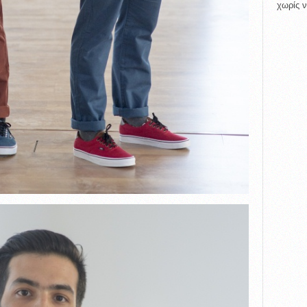
χωρίς ν