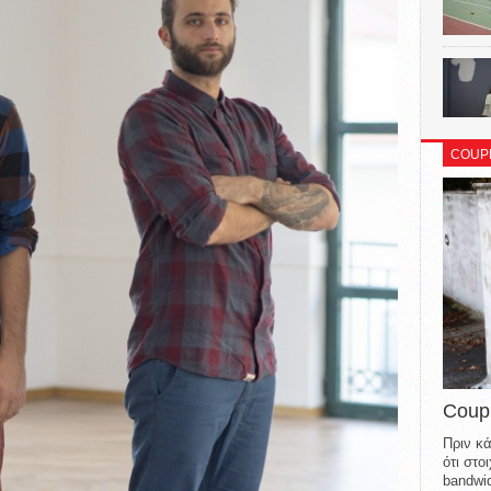
COUP
Coup
Πριν κά
ότι στ
bandwid