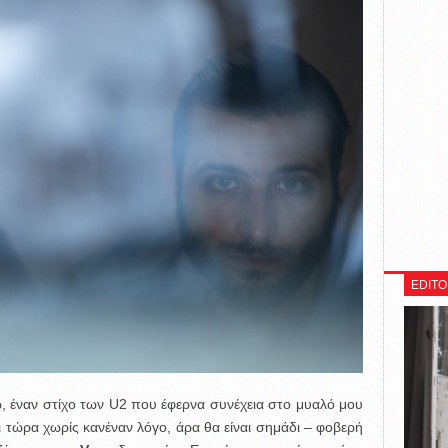
EDITO
 έναν στίχο των U2 που έφερνα συνέχεια στο μυαλό μου
 τώρα χωρίς κανέναν λόγο, άρα θα είναι σημάδι – φοβερή