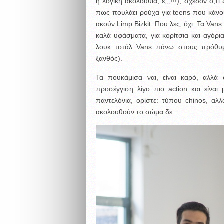
η λογική ακολουθία, ε;;;!!!), σχεδόν ό,τι
πως πουλάει ρούχα για teens που κάνου
ακούν Limp Bizkit. Που λες, όχι. Τα Vans
καλά υφάσματα, για κορίτσια και αγόρια
λουκ τοτάλ Vans πάνω στους πρόθυ
ξανθός).
Τα πουκάμισα ναι, είναι καρό, αλλά
προσέγγιση λίγο πιο action και είνα
παντελόνια, ορίστε: τύπου chinos, αλλ
ακολουθούν το σώμα δε.