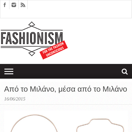
FASHION
DESIGN
ART
EDITORIALS
COUPLES
SARTORIAGRAM
THERAPY
Από το Μιλάνο, μέσα από το Μιλάνο
16/06/2015