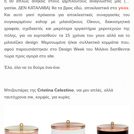
ή αν απλώς ανήκεις στους ζάμπλουτους αναγνώστες μας (…
γιατίιιιι, ΔΕΝ ΚΑΤΑΛΑΒΑ) θα τα βρεις εδώ, αποκλειστικά στο
yoox
.
Και αυτό γιατί πρόκειται για αποκλειστικές συνεργασίες του
συγκεκριμένου eshop με μιλανέζικους Οίκους, διακοσμητικά
γραφεία, σχεδιαστές και μικρότερα εργαστήρια χειροτεχνών της
πόλης, για να εορτασθούν τα 15 χρόνια του yoox αλλά και το
μιλανέζικο design. Μεμονωμένα ή/και συλλεκτικά κομμάτια που,
αφού παρουσιάστηκαν στο Design Week του Μιλάνο διατίθενται
τώρα προς αγορά στο site.
Έλα, έλα να τα δούμε ένα-ένα.
Μπιζουτιέρες της
Cristina Celestino
, ναι μεν απλές, αλλά
ταυτόχρονα σικ, κομψές, για κυρίες.