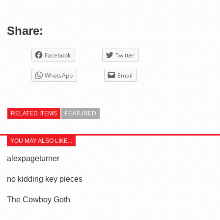
Share:
Facebook
Twitter
WhatsApp
Email
RELATED ITEMS
FEATURED
YOU MAY ALSO LIKE...
alexpageturner
no kidding key pieces
The Cowboy Goth