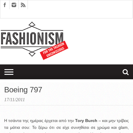
FASHION
DESIGN
ART
EDITORIALS
COUPLES
SARTORIAGRAM
THERAPY
Boeing 797
17/11/2011
H τσάντα της ημέρας έρχεται από την
Tory Burch
– και μην τρίβεις
τα μάτια σου: Το ξέρω ότι σε είχε συνηθίσει σε χρώμα και glam,