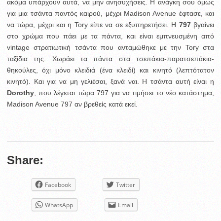
ακόμα υπάρχουν αυτά, να μην ανησυχήσεις.
Η ανάγκη σου όμως
για μια τσάντα παντός καιρού, μέχρι Madison Avenue έφτασε, και
να τώρα, μέχρι και η Tory είπε να σε εξυπηρετήσει. Η
797
βγαίνει
στο χρώμα που πάει με τα πάντα, και είναι εμπνευσμένη από
vintage στρατιωτική τσάντα που ανταμώθηκε με την Tory στα
ταξίδια της. Χωράει τα πάντα στα τσεπάκια-παρατσεπάκια-
θηκούλες, όχι μόνο κλειδιά (ένα κλειδί) και κινητό (λεπτότατον
κινητό). Και για να μη γελιέσαι, ξανά ναι. Η τσάντα αυτή είναι η
Dorothy
, που λέγεται τώρα 797 για να τιμήσει το νέο κατάστημα,
Madison Avenue 797 αν βρεθείς κατά εκεί.
Share:
Facebook
Twitter
WhatsApp
Email