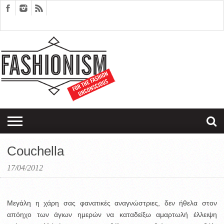
FASHION
DESIGN
ART
EDITORIALS
COUPLES
SARTORIAGRAM
THERAPY
Couchella
17/04/2012
Μεγάλη η χάρη σας φανατικές αναγνώστριες, δεν ήθελα στον
απόηχο των άγιων ημερών να καταδείξω αμαρτωλή έλλειψη