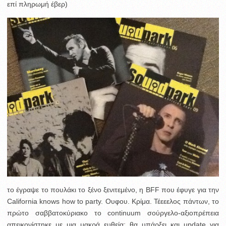
επί πληρωμή έβερ)
το έγραψε το πουλάκι το ξένο ξενιτεμένο, η BFF που έφυγε για την
California knows how to party. Ουφου. Κρίμα. Τέεεελος πάντων, το
πρώτο σαββατοκύριακο το continuum σούργελο-αξιοπρέπεια
απεικονίστηκε με μια μακρά ευθεία: θα υπάρξει και update για