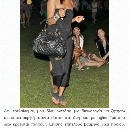
Δεν τρελαίνομαι, μου δίνει ωστόσο μια δικαιολογία να ζητήσω
δώρο μια ακριβή τσάντα κάποτε στη ζωή μου, με tagline “μα σου
λέω κρατιέται παντού”. Επίσης επιτέλους βαμμένο νύχι ποδιού.