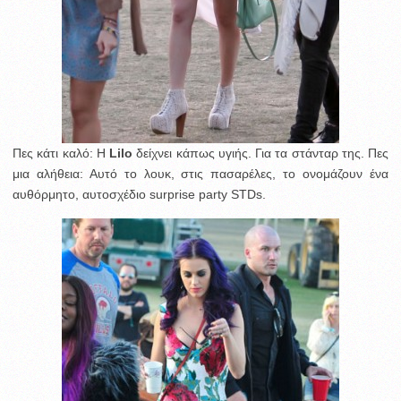
Πες κάτι καλό: Η
Lilo
δείχνει κάπως υγιής. Για τα στάνταρ της. Πες
μια αλήθεια: Αυτό το λουκ, στις πασαρέλες, το ονομάζουν ένα
αυθόρμητο, αυτοσχέδιο surprise party STDs.