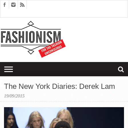
FASHION
DESIGN
ART
EDITORIALS
COUPLES
SARTORIAGRAM
THERAPY
The New York Diaries: Derek Lam
19/09/2015