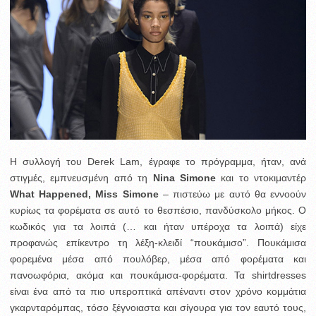
Η συλλογή του Derek Lam, έγραφε το πρόγραμμα, ήταν, ανά
στιγμές, εμπνευσμένη από τη
Nina Simone
και το ντοκιμαντέρ
What Happened, Miss Simone
– πιστεύω με αυτό θα εννοούν
κυρίως τα φορέματα σε αυτό το θεσπέσιο, πανδύσκολο μήκος. Ο
κωδικός για τα λοιπά (… και ήταν υπέροχα τα λοιπά) είχε
προφανώς επίκεντρο τη λέξη-κλειδί “πουκάμισο”. Πουκάμισα
φορεμένα μέσα από πουλόβερ, μέσα από φορέματα και
πανοωφόρια, ακόμα και πουκάμισα-φορέματα. Τα shirtdresses
είναι ένα από τα πιο υπεροπτικά απέναντι στον χρόνο κομμάτια
γκαρνταρόμπας, τόσο ξέγνοιαστα και σίγουρα για τον εαυτό τους,