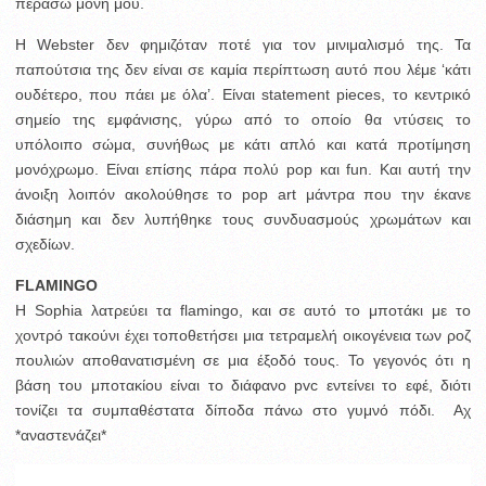
περάσω μόνη μου.
H Webster δεν φημιζόταν ποτέ για τον μινιμαλισμό της. Τα
παπούτσια της δεν είναι σε καμία περίπτωση αυτό που λέμε ‘κάτι
ουδέτερο, που πάει με όλα’. Είναι statement pieces, το κεντρικό
σημείο της εμφάνισης, γύρω από το οποίο θα ντύσεις το
υπόλοιπο σώμα, συνήθως με κάτι απλό και κατά προτίμηση
μονόχρωμο. Είναι επίσης πάρα πολύ pop και fun. Και αυτή την
άνοιξη λοιπόν ακολούθησε το pop art μάντρα που την έκανε
διάσημη και δεν λυπήθηκε τους συνδυασμούς χρωμάτων και
σχεδίων.
FLAMINGO
H Sophia λατρεύει τα flamingo, και σε αυτό το μποτάκι με το
χοντρό τακούνι έχει τοποθετήσει μια τετραμελή οικογένεια των ροζ
πουλιών αποθανατισμένη σε μια έξοδό τους. Το γεγονός ότι η
βάση του μποτακίου είναι το διάφανο pvc εντείνει το εφέ, διότι
τονίζει τα συμπαθέστατα δίποδα πάνω στο γυμνό πόδι. Αχ
*αναστενάζει*