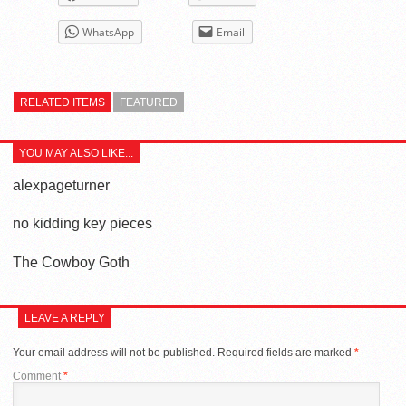
WhatsApp
Email
RELATED ITEMS
FEATURED
YOU MAY ALSO LIKE...
alexpageturner
no kidding key pieces
The Cowboy Goth
LEAVE A REPLY
Your email address will not be published.
Required fields are marked
*
Comment
*