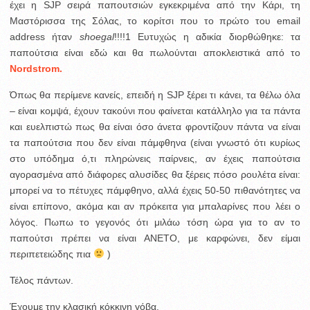
έχει η SJP σειρά παπουτσιών εγκεκριμένα από την Κάρι, τη
Μαστόρισσα της Σόλας, το κορίτσι που το πρώτο του email
address ήταν
shoegal
!!!!1 Ευτυχώς η αδικία διορθώθηκε: τα
παπούτσια είναι εδώ και θα πωλούνται αποκλειστικά από το
Nordstrom.
Όπως θα περίμενε κανείς, επειδή η SJP ξέρει τι κάνει, τα θέλω όλα
– είναι κομψά, έχουν τακούνι που φαίνεται κατάλληλο για τα πάντα
και ευελπιστώ πως θα είναι όσο άνετα φροντίζουν πάντα να είναι
τα παπούτσια που δεν είναι πάμφθηνα (είναι γνωστό ότι κυρίως
στο υπόδημα ό,τι πληρώνεις παίρνεις, αν έχεις παπούτσια
αγορασμένα από διάφορες αλυσίδες θα ξέρεις πόσο ρουλέτα είναι:
μπορεί να το πέτυχες πάμφθηνο, αλλά έχεις 50-50 πιθανότητες να
είναι επίπονο, ακόμα και αν πρόκειτα για μπαλαρίνες που λέει ο
λόγος. Πωπω το γεγονός ότι μιλάω τόση ώρα για το αν το
παπούτσι πρέπει να είναι ΑΝΕΤΟ, με καρφώνει, δεν είμαι
περιπετειώδης πια
)
Τέλος πάντων.
Έχουμε την κλασική κόκκινη γόβα.