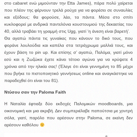
στο cabaret ενώ μιμούνταν την Etta James), πάρα πολύ χαίρεται
που πλέον της φέρνουν τρελά ρούχα για να φορέσει σε συναυλίες
και εξόδους: θα φορούσε, λέει, τα πάντα. Μέσα στο σπίτι
κυκλοφορεί με ανδρικά παντελόνια κουστουμιού της δεκαετίας του
40, αλλά τραβάει τη γραμμή στις Ugg, γιατί ‘η άνεση είναι βαρετή’.
Θα αγαπώ πάντα τις γυναίκες που κάνουν το δικό τους, που
φοράνε λουλούδια και καπέλα στα τετράχρωμα μαλλιά τους, και
έχουν βάση το pin up. Και επίσης σ’ αγαπώ, Παλόμα, γιατί μόνο
εσύ και η Ζωζώκα έχετε κάνει τέτοιο αγώνα για να κρύψετε 4
χρόνια από την ηλικία σας! (Έλεγε ότι είναι γεννημένη το 85 μέχρι
που βγήκε το πιστοποιητικό γεννήσεως online και αναγκάστηκε να
παραδεχθεί ότι είναι του 81).
Ντύσου σαν την Paloma Faith
H Ναταλία έφτιαξε δύο εκδοχές Παλομικών moodboards, μια
οικονομική και μια ακριβή. Δεν συμπεριέλαβε παπούτσια με χοντρή
σόλα, γιατί, παρόλο που αρέσουν στην Paloma, σε εκείνη δεν
αρέσουν καθόλου