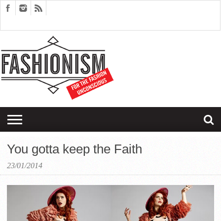
FASHION
DESIGN
ART
EDITORIALS
COUPLES
SARTORIAGRAM
THERAPY
You gotta keep the Faith
23/01/2014