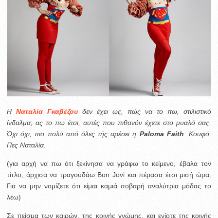
Η
Ναταλία Γκαβέζου
δεν έχει ως, πώς να το πω, στιλιστικό
ίνδαλμα; ας το πω έτσι, αυτές που πιθανόν έχετε στο μυαλό σας.
Όχι όχι, πιο πολύ από όλες τής αρέσει η
Paloma Faith
. Κουφό;
Πες Ναταλία.
(για αρχή να πω ότι ξεκίνησα να γράφω το κείμενο, έβαλα τον
τίτλο, άρχισα να τραγουδάω Bon Jovi και πέρασα έτσι μισή ώρα.
Για να μην νομίζετε ότι είμαι καμιά σοβαρή αναλύτρια μόδας το
λέω)
Σε πείσμα των καιρών, της κοινής γνώμης, και ενίοτε της κοινής