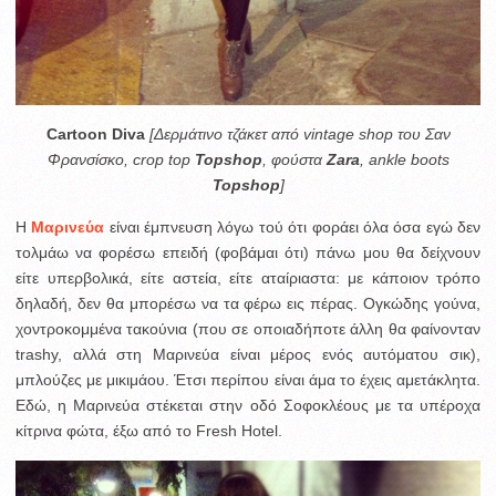
Cartoon Diva
[Δερμάτινο τζάκετ από vintage shop του Σαν
Φρανσίσκο, crop top
Topshop
, φούστα
Zara
, ankle boots
Topshop
]
Η
Μαρινεύα
είναι έμπνευση λόγω τού ότι φοράει όλα όσα εγώ δεν
τολμάω να φορέσω επειδή (φοβάμαι ότι) πάνω μου θα δείχνουν
είτε υπερβολικά, είτε αστεία, είτε αταίριαστα: με κάποιον τρόπο
δηλαδή, δεν θα μπορέσω να τα φέρω εις πέρας. Ογκώδης γούνα,
χοντροκομμένα τακούνια (που σε οποιαδήποτε άλλη θα φαίνονταν
trashy, αλλά στη Μαρινεύα είναι μέρος ενός αυτόματου σικ),
μπλούζες με μικιμάου. Έτσι περίπου είναι άμα το έχεις αμετάκλητα.
Εδώ, η Μαρινεύα στέκεται στην οδό Σοφοκλέους με τα υπέροχα
κίτρινα φώτα, έξω από το Fresh Hotel.