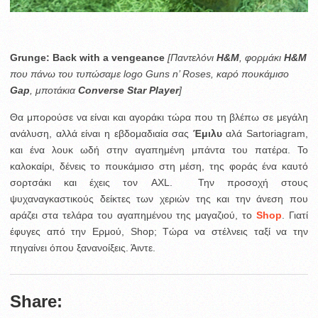
Grunge: Back with a vengeance
[Παντελόνι
Η&Μ
, φορμάκι
H&M
που πάνω του τυπώσαμε logo Guns n’ Roses, καρό πουκάμισο
Gap
, μποτάκια
Converse Star Player
]
Θα μπορούσε να είναι και αγοράκι τώρα που τη βλέπω σε μεγάλη
ανάλυση, αλλά είναι η εβδομαδιαία σας
Έμιλυ
αλά Sartoriagram,
και ένα λουκ ωδή στην αγαπημένη μπάντα του πατέρα. Το
καλοκαίρι, δένεις το πουκάμισο στη μέση, της φοράς ένα καυτό
σορτσάκι και έχεις τον AXL. Την προσοχή στους
ψυχαναγκαστικούς δείκτες των χεριών της και την άνεση που
αράζει στα τελάρα του αγαπημένου της μαγαζιού, το
Shop
. Γιατί
έφυγες από την Ερμού, Shop; Τώρα να στέλνεις ταξί να την
πηγαίνει όπου ξανανοίξεις. Άιντε.
Share: