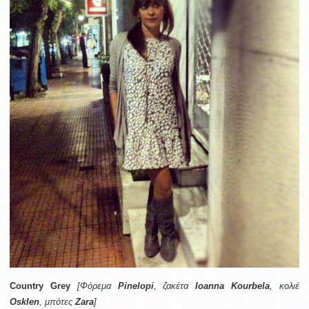
Country Grey
[Φόρεμα
Pinelopi
, ζακέτα
Ioanna Kourbela
,
κολιέ
Osklen
,
μπότες
Zara
]