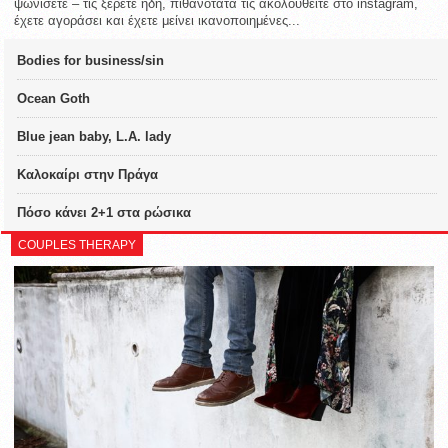
ψωνίσετε – τις ξέρετε ήδη, πιθανότατα τις ακολουθείτε στο instagram,
έχετε αγοράσει και έχετε μείνει ικανοποιημένες...
Bodies for business/sin
Ocean Goth
Blue jean baby, L.A. lady
Καλοκαίρι στην Πράγα
Πόσο κάνει 2+1 στα ρώσικα
COUPLES THERAPY