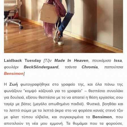
Laidback Tuesday
[Τζιν
Made In Heaven
, πουκάμισο
Issa
,
φουλάρι
BeckSöndergaard
, τσάντα
Chromia
, παπούτσια
Bensimon
]
Η
Ζωή
φωτογραφήθηκε στο γραφείο της, και όλα πάνω της
φωνάζουν “κομψό κάζουαλ για το γραφείο” – θεσπέσιο συνολάκι
για δουλειά, εξίσου θεσπέσιο με το να απαιτεί η θέση εργασίας σου
ταγέρ με βάτες (μεγάλο απωθημένο παιδιά). Φυσικά, βοηθάει και
το λεπτό σώμα με τα λεπτά άκρα στο να φορέσει κανείς στενό τζιν
με φλατ τύπου ελβιέλα, και συγκεκριμένα τα
Bensimon
, που
αποτελούν τη νέα μου εμμονή. Τα θυμάμαι που τα φορούσε,