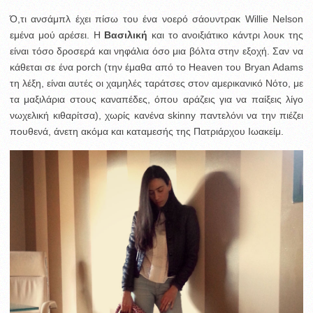
Ό,τι ανσάμπλ έχει πίσω του ένα νοερό σάουντρακ Willie Nelson
εμένα μού αρέσει. Η
Βασιλική
και το ανοιξιάτικο κάντρι λουκ της
είναι τόσο δροσερά και νηφάλια όσο μια βόλτα στην εξοχή. Σαν να
κάθεται σε ένα porch (την έμαθα από το Heaven του Bryan Adams
τη λέξη, είναι αυτές οι χαμηλές ταράτσες στον αμερικανικό Νότο, με
τα μαξιλάρια στους καναπέδες, όπου αράζεις για να παίξεις λίγο
νωχελική κιθαρίτσα), χωρίς κανένα skinny παντελόνι να την πιέζει
πουθενά, άνετη ακόμα και καταμεσής της Πατριάρχου Ιωακείμ.