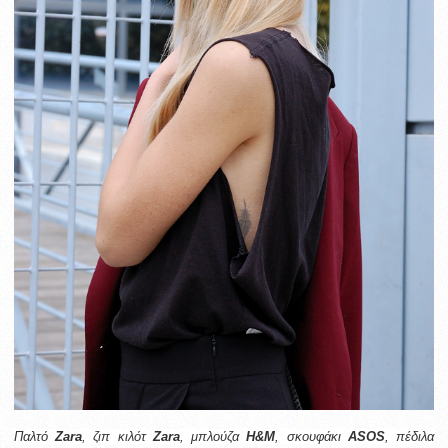
Παλτό
Zara
, ζιπ κιλότ
Zara
,
μπλούζα
Η&Μ
,
σκουφάκι
ASOS
, πέδιλα