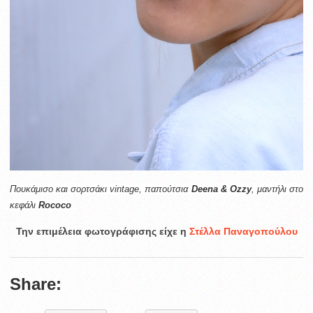
Πουκάμισο και σ
ορτσάκι vintage, π
απούτσια
Deena & Ozzy
,
μαντήλι στο
κεφάλι
Rococo
Την επιμέλεια φωτογράφισης είχε η
Στέλλα Παναγοπούλου
Share: