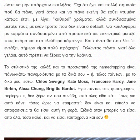
ώστε να μην υπάρχουν εκπλήξεις. Όχι ότι έχει και πολλή σημασία
πού θα πάνε, γιατί όπου και να πάνε εκείνη θα έρθει ντυμένη
κάπως έτσι, με λίγα, “καθαρά” χρώματα, αλλά συνδυασμένα
μεταξύ τους με έναν τρόπο που δεν είναι ο default. Θα κυκλοφορεί
με κομμάτια συνδυασμένα από προσεκτικά ως εκκεντρικά μεταξύ
τους ακόμα και στο ελεύθερο κάμπινγκ. Και πάντα θα σου λέει “ε,
εντάξει, σήμερα είμαι πολύ πρόχειρη”. Γελώντας πάντα, γιατί όλο
γελάει, αυτό πρέπει να ξέρεις για την Ιωάννα.
To στιλιστικό της κολάζ και το προσωπικό της namedropping είναι
πάνω-κάτω πανομοιότυπα με τα δικά σου – ή, τέλος πάντων, με το
δικό μου, έστω:
Chloe Sevigny,
Kate Μoss, Francoise Ηardy, Jane
Βirkin, Alexa Chung,
Brigitte Bardot.
Εγώ πάντως στις φωτογραφίες,
περίεργο ε, δεν ξέρω αν σου συνέβη, από όλες είδα κάτι. Ίσως για
αυτό κάνει τόσες ώρες να ετοιμαστεί: δεν είναι και εύκολο να
αποφασίσεις τι θα είσαι αυτή τη φορά. Ειδικά όταν μπορείς να είσαι
από όλα, τόσο καλά, και να είσαι ταυτόχρονα και εσύ