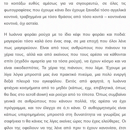
το κοιτάξω ευθύς αμέσως για να σιγουρευτώ, σε όλες τις
φωτογραφίσεις που έχουμε κάνει δεν έχουμε ξαναδεί τόσο αγγελικά
κοντινά, τραβηγμένα με τόσο θράσος από τόσο κοντά – κοντινένια
κοντινά, όχι αστεία.
Η Ιωάννα φοράει ρούχα με το ίδιο κέφι που φοράει και ποδιά:
μαγειρεύει τόσο καλά όσο ένας σεφ, σε μια εποχή που όλοι λένε
πως μαγειρεύουν. Είναι από τους ανθρώπους που πιάνουν τα
χέρια τους, αλλά και από εκείνους που τους αρέσει να κάθονται
σπίτι (σχεδόν αμαρτία για τα τόσα ρούχα), να έχουν κόσμο και να
είναι οικοδεσπότες. Τα χέρια της πιάνουν, που λέμε. ‘Εχουμε με
λίγα λόγια μπροστά μας ένα πρακτικό πνεύμα, μια πολύ ενεργή
δεξιά πλευρά του εγκεφάλου. Εκτός από φαγητά, η Ιωάννα
φτιάχνει κοσμήματα από το μηδέν (κάπως, εχμ, επιβλητικά, όπως
θα δεις στο scroll down) και ρούχα από το τίποτα. Όπως συμβαίνει
γενικά σε ανθρώπους που κάνουν πολλά, τής αρέσει να έχει
πρόγραμμα, και τον έλεγχο σε ό,τι κάνει. Ο αυθορμητισμός είναι
κάπως υπερτιμημένος μπροστά στη δυνατότητα να γνωρίζεις με
σαφήνεια τι θα κάνεις τις λίγες εκείνες ώρες που έχεις ελεύθερες. Οι
φίλοι της οφείλουν να της λένε από πριν τι έχουν κανονίσει, έτσι