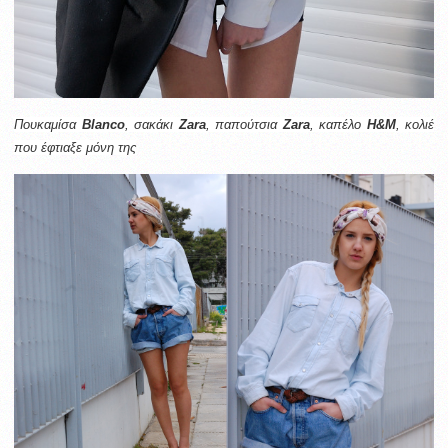
Πουκαμίσα
Βlanco
, σ
ακάκι
Zara
, παπούτσια
Zara
,
καπέλο
Η&Μ
,
κολιέ
που έφτιαξε μόνη της