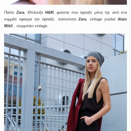
Παλτό
Zara
,
Μπλούζα
H&M
,
φούστα που έφτιαξε μόνη της από ένα
κομμάτι ύφασμα την έφτιαξε,
παπούτσια
Zara
, vintage
γυαλιά
Alain
Μikli
, τ
ουρμπάνι vintage.