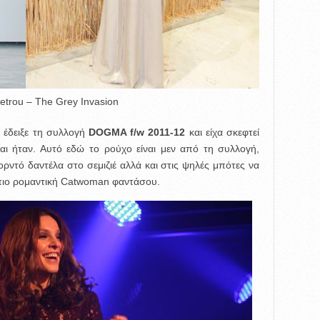
Petrou – The Grey Invasion
 έδειξε τη συλλογή
DOGMA f/w 2011-12
και είχα σκεφτεί
αι ήταν. Αυτό εδώ το ρούχο είναι μεν από τη συλλογή,
ντό δαντέλα στο σεμιζιέ αλλά και στις ψηλές μπότες να
α πιο ρομαντική Catwoman φαντάσου.