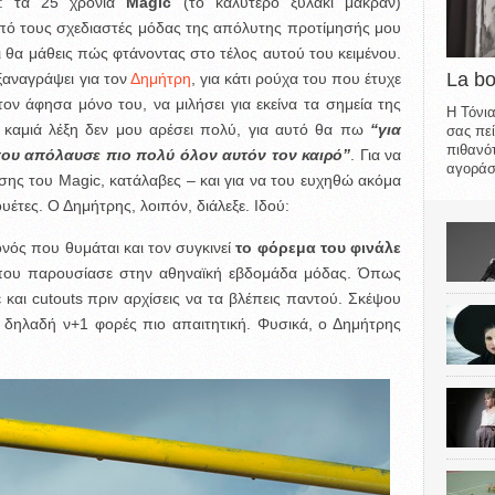
ς: τα 25 χρόνια
Magic
(το καλύτερο ξυλάκι μακράν)
 από τους σχεδιαστές μόδας της απόλυτης προτίμησής μου
ι θα μάθεις πώς φτάνοντας στο τέλος αυτού του κειμένου.
La b
ξαναγράψει για τον
Δημήτρη
, για κάτι ρούχα του που έτυχε
ον άφησα μόνο του, να μιλήσει για εκείνα τα σημεία της
Η Τόνια
; καμιά λέξη δεν μου αρέσει πολύ, για αυτό θα πω
“για
σας πεί
πιθανότ
υ που απόλαυσε πιο πολύ όλον αυτόν τον καιρό”
. Για να
αγοράσε
σης του Magic, κατάλαβες – και για να του ευχηθώ ακόμα
υέτες. Ο Δημήτρης, λοιπόν, διάλεξε. Ιδού:
ονός που θυμάται και τον συγκινεί
το φόρεμα του φινάλε
ου παρουσίασε στην αθηναϊκή εβδομάδα μόδας. Όπως
και cutouts πριν αρχίσεις να τα βλέπεις παντού. Σκέψου
 δηλαδή ν+1 φορές πιο απαιτητική. Φυσικά, ο Δημήτρης