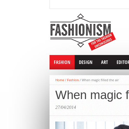
FASHION
DESIGN
ART
EDITO
Home
/
Fashion
/
When magic filled the air
When magic fil
27/04/2014