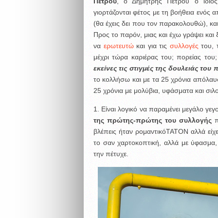
Πέτρου
, ο Δημήτρης Πέτρου ο ίδιο
γιορτάζονται φέτος με τη βοήθεια ενός
(θα έχεις δει που τον παρακολουθώ), κα
Προς το παρόν, μιας και έχω γράψει και 
να
ερωτευτώ
και για τις
συλλογές
του, τ
μέχρι τώρα καριέρας του; πορείας του
εκείνες τις στιγμές της δουλειάς το
το κολλήσω και με τα 25 χρόνια απόλαυ
25 χρόνια με μολύβια, υφάσματα και σιλο
1. Είναι λογικό να παραμένει μεγάλο γεγ
της πρώτης-πρώτης του συλλογής
π
βλέπεις ήταν ρομαντικόΤΑΤΟΝ αλλά είχε 
το σαν χαρτοκοπτική, αλλά με ύφασμα,
την πέτυχε.