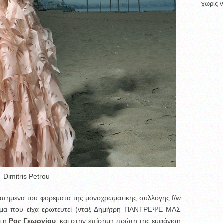
χωρίς ν
Dimitris Petrou
αγαπημενα του φορεματα της μονοχρωματικης συλλογης f/w
εμα που είχα ερωτευτεί (νταξ Δημήτρη ΠΑΝΤΡΕΨΕ ΜΑΣ
ι η
Ρος Γεωργίου
, και στην επίσημη πρώτη της εμφάνιση