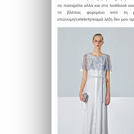
σε πασαρέλα αλλά και στο lookbook και 
το βλέπεις φορεμένο από τη μον
επώνυμη/celebrity/καμιά λέξη δεν μου α