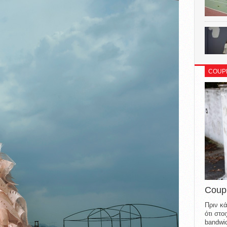
COUP
Coup
Πριν κά
ότι στ
bandwid