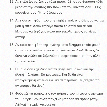
Αν επέλεξες να ζεις με γάτα προσπάθησε να θυμάσαι κάθε
μέρα ότι την αγαπάς πιο πολύ απ’ τον καναπέ σου. Ή τις
κουρτίνες σου. Ή το δέρμα σου.
Αν είσαι στη φάση του one night stand, στο δίλημμα «σπίτι
μου ή σπίτι σου» επίλεγε πάντα το σπίτι του άλλου.
Μπορείς να ξεφύγεις πολύ πιο εύκολα, χωρίς να γίνεις
αγενής.
Αν είσαι στη φάση της σχέσης, στο δίλημμα «σπίτι μου ή
σπίτι σου» καλύτερα να το πηγαίνετε εναλλάξ. Κανείς δε
θέλει να νιώθει ότι ξεβολεύεται περισσότερο απ’ τον άλλο –
ό,τι και να λέει.
Η μαμά σου είχε δίκιο για τα βρεγμένα μαλλιά και την
έλλειψη ζακέτας. Θα κρυώσεις. Και δε θα είναι
υποχρεωμένη να είναι εκεί να σε περιποιηθεί (άσχετα που
αν μπορεί, θα είναι).
Φρόντιζε να πληρώνεις τον πάροχο του ίντερνετ στην ώρα
του. Χωρίς θέρμανση παίζει να μπορείς να ζήσεις (στην
Αθήνα) – χωρίς ίντερνετ όχι.