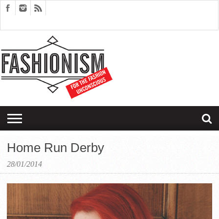
FASHION
DESIGN
ART
EDITORIALS
COUPLES
SARTORIAGRAM
THERAPY
Home Run Derby
28/01/2014