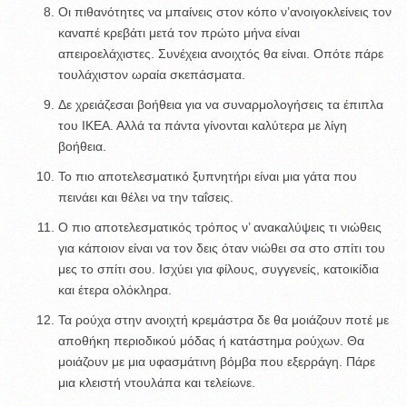
Οι πιθανότητες να μπαίνεις στον κόπο ν’ανοιγοκλείνεις τον
καναπέ κρεβάτι μετά τον πρώτο μήνα είναι
απειροελάχιστες. Συνέχεια ανοιχτός θα είναι. Οπότε πάρε
τουλάχιστον ωραία σκεπάσματα.
Δε χρειάζεσαι βοήθεια για να συναρμολογήσεις τα έπιπλα
του ΙΚΕΑ. Αλλά τα πάντα γίνονται καλύτερα με λίγη
βοήθεια.
Το πιο αποτελεσματικό ξυπνητήρι είναι μια γάτα που
πεινάει και θέλει να την ταΐσεις.
Ο πιο αποτελεσματικός τρόπος ν’ ανακαλύψεις τι νιώθεις
για κάποιον είναι να τον δεις όταν νιώθει σα στο σπίτι του
μες το σπίτι σου. Ισχύει για φίλους, συγγενείς, κατοικίδια
και έτερα ολόκληρα.
Τα ρούχα στην ανοιχτή κρεμάστρα δε θα μοιάζουν ποτέ με
αποθήκη περιοδικού μόδας ή κατάστημα ρούχων. Θα
μοιάζουν με μια υφασμάτινη βόμβα που εξερράγη. Πάρε
μια κλειστή ντουλάπα και τελείωνε.