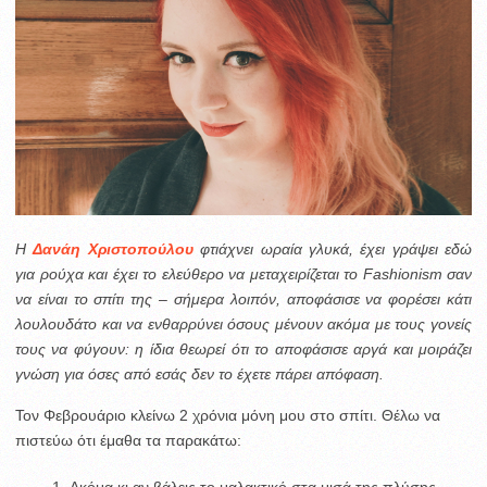
H
Δανάη Χριστοπούλου
φτιάχνει ωραία γλυκά, έχει γράψει εδώ
για ρούχα και έχει το ελεύθερο να μεταχειρίζεται το Fashionism σαν
να είναι το σπίτι της – σήμερα λοιπόν, αποφάσισε να φορέσει κάτι
λουλουδάτο και να ενθαρρύνει όσους μένουν ακόμα με τους γονείς
τους να φύγουν: η ίδια θεωρεί ότι το αποφάσισε αργά και μοιράζει
γνώση για όσες από εσάς δεν το έχετε πάρει απόφαση.
Τον Φεβρουάριο κλείνω 2 χρόνια μόνη μου στο σπίτι. Θέλω να
πιστεύω ότι έμαθα τα παρακάτω:
Ακόμα κι αν βάλεις το μαλακτικό στα μισά της πλύσης,