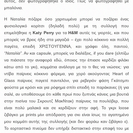
αυτός, δεν φωτογραφήθηκε ο ίδιος. Πώς να φωτογραφηθεί με
μπαλόνια.
Η Ναταλία πόζαρε όσο χαριτωμένα μπορεί να ποζάρει ένας
φυσιολογικό κορίτσι (δηλαδή πολύ) με τη συλλογή που
επιμελήθηκε η
Katy Perry
για τα
H&M
αυτές τις γιορτές, και που
μπορείς να βρεις ήδη στα μαγαζιά – έχει πολύ κόκκινο και πολλή
παγέτα, επειδή ΧΡΙΣΤΟΥΓΕΝΝΑ, και γράφει όλη, παντού,
“Ναταλία”
. Αν και capsule, μπορείς να διαλέξεις, if you dare (ελπίζω
να πιάσατε την αναφορά εδώ, όποιος την έπιασε κερδίζει φιλάκι
κάτω από το γκι), κομμάτια ανάλογα με το τι θες να νιώσεις: για
ντίβα παίρνεις κόκκινο φόρεμα, για χορό ακούγοντας Heart of
Glass παίρνεις παγετέ παντελόνι, για ρεβεγιόν φάση Γκάτσμπι
φούστα με κρόσι και για ρόφημα σπίτι επειδή το παράκανες (ή για
σαλέ, αν υποθέσουμε ότι κάθε πρωί που ξυπνάς κάνεις μια βουτιά
στην πισίνα του Σκρουτζ ΜακΝτακ) παίρνεις τα πουλόβερ, που
είναι πολύ μαλακά και σε κερδίζουν στην αφή. Το γκρι loose
ζιβάγκο με prints μίνι απόδραση για σκι είναι ίσως το αγαπημένο
μου κομμάτι αυτής της συλλογής (και δεν φοράω καν ζιβάγκο ε).
Το εορταστικό πνεύμα δεν υπήρξε διστακτικό στην επαφή του με