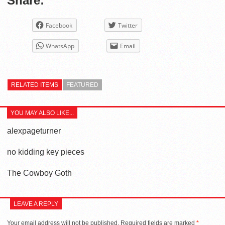
Share:
Facebook
Twitter
WhatsApp
Email
RELATED ITEMS
FEATURED
YOU MAY ALSO LIKE...
alexpageturner
no kidding key pieces
The Cowboy Goth
LEAVE A REPLY
Your email address will not be published.
Required fields are marked
*