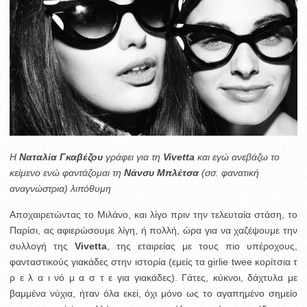
H
Ναταλία Γκαβέζου
γράφει για τη
Vivetta
και εγώ ανεβάζω το
κείμενο ενώ φαντάζομαι τη
Νάνσυ Μπλέτσα
(σσ. φανατική
αναγνώστρια) λιπόθυμη
Αποχαιρετώντας το Μιλάνο, και λίγο πριν την τελευταία στάση, το
Παρίσι, ας αφιερώσουμε λίγη, ή πολλή, ώρα για να χαζέψουμε την
συλλογή της
Vivetta
, της εταιρείας με τους πιο υπέροχους,
φανταστικούς γιακάδες στην ιστορία (εμείς τα girlie twee κορίτσια τ
ρ ε λ α ι νό μ α σ τ ε για γιακάδες). Γάτες, κύκνοι, δάχτυλα με
βαμμένα νύχια, ήταν όλα εκεί, όχι μόνο ως το αγαπημένο σημείο