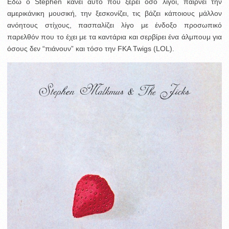
Εδώ ο Stephen κάνει αυτό που ξερει όσο λίγοι, παίρνει την
αμερικάνικη μουσική, την ξεσκονίζει, τις βάζει κάποιους μάλλον
ανόητους στίχους, πασπαλίζει λίγο με ένδοξο προσωπικό
παρελθόν που το έχει με τα καντάρια και σερβίρει ένα άλμπουμ για
όσους δεν “πιάνουν” και τόσο την FKA Twigs (LOL).