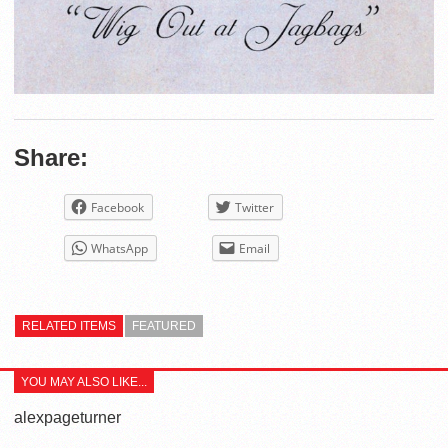
Share:
Facebook
Twitter
WhatsApp
Email
RELATED ITEMS
FEATURED
YOU MAY ALSO LIKE...
alexpageturner