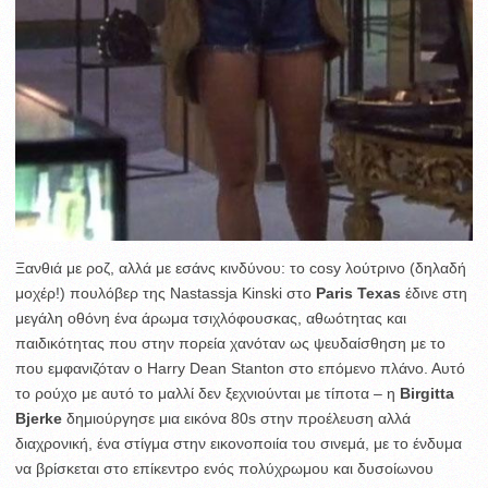
Ξανθιά με ροζ, αλλά με εσάνς κινδύνου: το cosy λούτρινο (δηλαδή
μοχέρ!) πουλόβερ της Nastassja Kinski στο
Paris Texas
έδινε στη
μεγάλη οθόνη ένα άρωμα τσιχλόφουσκας, αθωότητας και
παιδικότητας που στην πορεία χανόταν ως ψευδαίσθηση με το
που εμφανιζόταν ο Harry Dean Stanton στο επόμενο πλάνο. Αυτό
το ρούχο με αυτό το μαλλί δεν ξεχνιούνται με τίποτα – η
Birgitta
Bjerke
δημιούργησε μια εικόνα 80s στην προέλευση αλλά
διαχρονική, ένα στίγμα στην εικονοποιία του σινεμά, με το ένδυμα
να βρίσκεται στο επίκεντρο ενός πολύχρωμου και δυσοίωνου