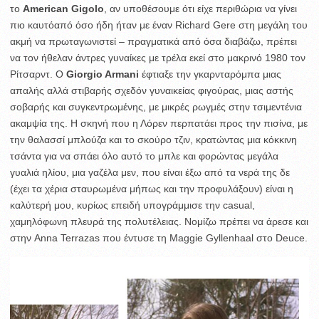
το
American Gigolo
, αν υποθέσουμε ότι είχε περιθώρια να γίνει
πιο καυτόαπό όσο ήδη ήταν με έναν Richard Gere στη μεγάλη του
ακμή να πρωταγωνιστεί – πραγματικά από όσα διαβάζω, πρέπει
να τον ήθελαν άντρες γυναίκες με τρέλα εκεί στο μακρινό 1980 τον
Ρίτσαρντ. O
Giorgio Armani
έφτιαξε την γκαρνταρόμπα μιας
απαλής αλλά στιβαρής σχεδόν γυναικείας φιγούρας, μιας αστής
σοβαρής και συγκεντρωμένης, με μικρές ρωγμές στην τσιμεντένια
ακαμψία της. Η σκηνή που η Λόρεν περπατάει προς την πισίνα, με
την θαλασσί μπλούζα και το σκούρο τζιν, κρατώντας μια κόκκινη
τσάντα για να σπάει όλο αυτό το μπλε και φορώντας μεγάλα
γυαλιά ηλίου, μια γαζέλα μεν, που είναι έξω από τα νερά της δε
(έχει τα χέρια σταυρωμένα μήπως και την προφυλάξουν) είναι η
καλύτερή μου, κυρίως επειδή υπογράμμισε την casual,
χαμηλόφωνη πλευρά της πολυτέλειας. Νομίζω πρέπει να άρεσε και
στην Anna Terrazas που έντυσε τη Maggie Gyllenhaal στο Deuce.