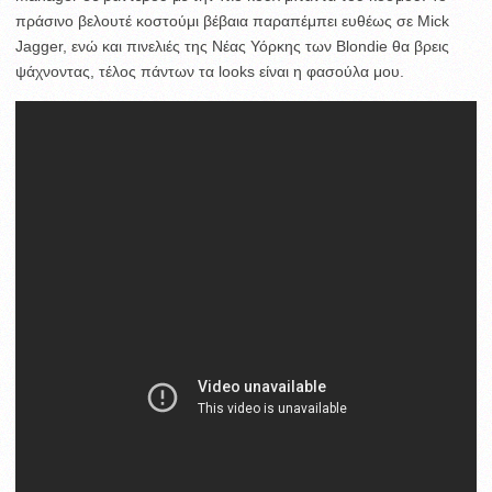
πράσινο βελουτέ κοστούμι βέβαια παραπέμπει ευθέως σε Mick
Jagger, ενώ και πινελιές της Νέας Υόρκης των Blondie θα βρεις
ψάχνοντας, τέλος πάντων τα looks είναι η φασούλα μου.