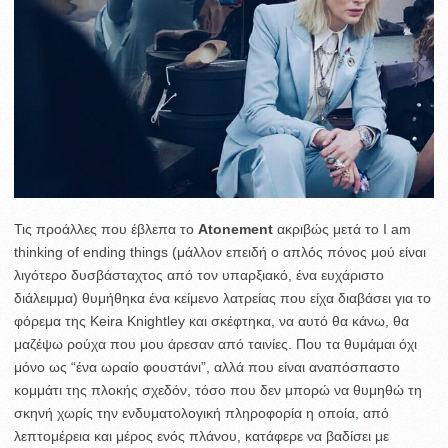
Τις προάλλες που έβλεπα το
Atonement
ακριβώς μετά το I am
thinking of ending things (μάλλον επειδή ο απλός πόνος μού είναι
λιγότερο δυσβάσταχτος από τον υπαρξιακό, ένα ευχάριστο
διάλειμμα) θυμήθηκα ένα κείμενο λατρείας που είχα διαβάσει για το
φόρεμα της Keira Knightley και σκέφτηκα, να αυτό θα κάνω, θα
μαζέψω ρούχα που μου άρεσαν από ταινίες. Που τα θυμάμαι όχι
μόνο ως “ένα ωραίο φουστάνι”, αλλά που είναι αναπόσπαστο
κομμάτι της πλοκής σχεδόν, τόσο που δεν μπορώ να θυμηθώ τη
σκηνή χωρίς την ενδυματολογική πληροφορία η οποία, από
λεπτομέρεια και μέρος ενός πλάνου, κατάφερε να βαδίσει με