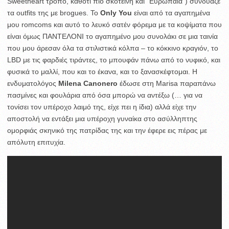
Sweetheart τρόπο, καθότι πιο σκοτεινή και “Ευρωπαία”) συνδύαζε
τα outfits της με brogues. Το
Only You
είναι από τα αγαπημένα
μου romcoms και αυτό το λευκό σατέν φόρεμα με τα κοψίματα που
είναι όμως ΠΑΝΤΕΛΟΝΙ το αγαπημένο μου συνολάκι σε μια ταινία
που μου άρεσαν όλα τα στιλιστικά κόλπα – το κόκκινο κραγιόν, το
LBD με τις φαρδιές τιράντες, το μπουφάν πάνω από το νυφικό, και
φυσικά το μαλλί, που και το έκανα, και το ξανασκέφτομαι. H
ενδυματολόγος
Milena Canonero
έδωσε στη Marisa παραπάνω
πασμίνες και φουλάρια από όσα μπορώ να αντέξω (… για να
τονίσει τον υπέροχο λαιμό της, είχε πει η ίδια) αλλά είχε την
αποστολή να εντάξει μια υπέροχη γυναίκα στο ασύλληπτης
ομορφιάς σκηνικό της πατρίδας της και την έφερε εις πέρας με
απόλυτη επιτυχία.