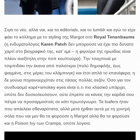
Σιγά το νέο, αλλά ναι, και τα editorials, και το tumblr και εγώ το είχα
φάει το κόλλημα με το styling της Margot στο
Royal Tenenbaums
(η ενδυματολόγος
Karen Patch
δεν μπορούσε να έχει πιο δυνατό
χαρτί στο βιογραφικό της, κατ’ εμέ – η φιγούρα της ηρωίδας είναι
πλέον ανεξίτηλη στην ποπ κουλτούρα). Την τσαχπινιά με
τσιμπιδάκι την έκανα από παλιότερα (πολύ δημοφιλής, έως
ψαγμένη, στις μέρες του κλάμπινγκ) και έτσι απλά το επανέφερα, η
δε γούνα πηγαινοερχόταν στις τάσεις πολλές σεζόν. Όσο για τον
συνδυασμό καρέ+smokey eyes είναι ό,τι πιο κλασικό υπάρχει,
οπότε δεν δυσκολευόσουν, ούτε έπρεπε να κάνεις την καρδιά σου
πέτρα να προσαρμοστείς σε κάτι πρωτόγνωρο. Τα loafers ήταν
που απέκλεια σθεναρότατα, αλλά μετά ήρθαν αυτά με τη χοντρή
σόλα που ναι μεν θα τα φορούσε η Margot αλλά θα τα φορούσε
και η Poison Ivy των Cramps, οπότε λύγισα.