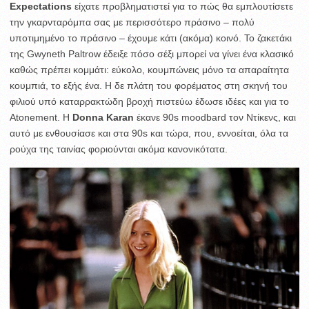
Expectations
είχατε προβληματιστεί για το πώς θα εμπλουτίσετε
την γκαρνταρόμπα σας με περισσότερο πράσινο – πολύ
υποτιμημένο το πράσινο – έχουμε κάτι (ακόμα) κοινό. Το ζακετάκι
της Gwyneth Paltrow έδειξε πόσο σέξι μπορεί να γίνει ένα κλασικό
καθώς πρέπει κομμάτι: εύκολο, κουμπώνεις μόνο τα απαραίτητα
κουμπιά, το εξής ένα. Η δε πλάτη του φορέματος στη σκηνή του
φιλιού υπό καταρρακτώδη βροχή πιστεύω έδωσε ιδέες και για το
Atonement. Η
Donna Karan
έκανε 90s moodbard τον Ντίκενς, και
αυτό με ενθουσίασε και στα 90s και τώρα, που, εννοείται, όλα τα
ρούχα της ταινίας φοριούνται ακόμα κανονικότατα.