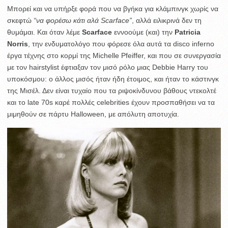
Μπορεί και να υπήρξε φορά που να βγήκα για κλάμπινγκ χωρίς να
σκεφτώ
“να φορέσω κάτι αλά Scarface”
, αλλά ειλικρινά δεν τη
θυμάμαι. Και όταν λέμε
Scarface
εννοούμε (και) την
Patricia
Norris
, την ενδυματολόγο που φόρεσε όλα αυτά τα disco inferno
έργα τέχνης στο κορμί της Michelle Pfeiffer, και που σε συνεργασία
με τον hairstylist έφτιαξαν τον μισό ρόλο μιας Debbie Harry του
υποκόσμου: ο άλλος μισός ήταν ήδη έτοιμος, και ήταν το κάστινγκ
της Μισέλ. Δεν είναι τυχαίο που τα ριψοκίνδυνου βάθους ντεκολτέ
και το late 70s καρέ πολλές celebrities έχουν προσπαθήσει να τα
μιμηθούν σε πάρτυ Halloween, με απόλυτη αποτυχία.