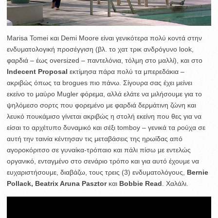
Marisa Tomei και Demi Moore είναι γενικότερα πολύ κοντά στην
ενδυματολογική προσέγγιση (βλ. το χατ τρικ ανδρόγυνο look,
φαρδιά – έως oversized – παντελόνια, τόλμη στο μαλλί), και στο
Indecent Proposal
εκτίμησα πάρα πολύ τα μπερεδάκια –
ακριβώς όπως τα brogues πιο πάνω. Σίγουρα σας έχει μείνει
εκείνο το μαύρο Mugler φόρεμα, αλλά ελάτε να μιλήσουμε για το
ψηλόμεσο σορτς που φορεμένο με φαρδιά δερμάτινη ζώνη και
λευκό πουκάμισο γίνεται ακριβώς η στολή εκείνη που θες για να
είσαι το αρχέτυπο δυναμικό και σέξι tomboy – γενικά τα ρούχα σε
αυτή την ταινία κέντησαν τις μεταβάσεις της ηρωίδας από
αγοροκόριτσο σε γυναίκα-τρόπαιο και πάλι πίσω με εντελώς
οργανικό, ενταγμένο στο σενάριο τρόπο και για αυτό έχουμε να
ευχαριστήσουμε, διαβάζω, τους τρεις (3) ενδυματολόγους,
Bernie
Pollack, Beatrix Aruna Pasztor
και
Bobbie Read
. Χαλάλι.