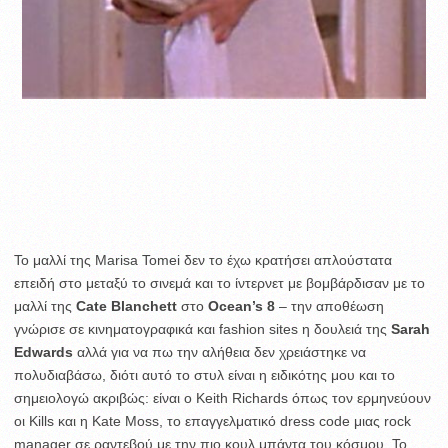
Το μαλλί της Marisa Tomei δεν το έχω κρατήσει απλούστατα
επειδή στο μεταξύ το σινεμά και το ίντερνετ με βομβάρδισαν με το
μαλλί της
Cate Blanchett
στο
Ocean’s 8
– την αποθέωση
γνώρισε σε κινηματογραφικά και fashion sites η δουλειά της
Sarah
Edwards
αλλά για να πω την αλήθεια δεν χρειάστηκε να
πολυδιαβάσω, διότι αυτό το στυλ είναι η ειδικότης μου και το
σημειολογώ ακριβώς: είναι ο Keith Richards όπως τον ερμηνεύουν
οι Kills και η Kate Moss, το επαγγελματικό dress code μιας rock
manager σε ραντεβού με την πιο κουλ μπάντα του κόσμου. Το