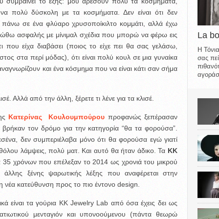
 συμβαίνει το εξής: μου αρέσουν πολύ τα κοσμήματα,
να πολύ δύσκολη με τα κοσμήματα. Δεν είναι ότι δεν
ι πάνω σε ένα φλύαρο χρυσοποίκιλτο κομμάτι, αλλά έχω
La b
ιώθω ασφαλής με μίνιμαλ σχέδια που μπορώ να φέρω εις
ι που είχα διαβάσει (ποιος το είχε πει θα σας γελάσω,
Η Τόνια
ος στα περί μόδας), ότι είναι πολύ κουλ σε μια γυναίκα
σας πεί
πιθανότ
ναγνωρίζουν και ένα κόσμημα που να είναι κάτι σαν σήμα
αγοράσε
σέ. Αλλά από την άλλη, ξέρετε τι λένε για τα κλισέ.
της
Κατερίνας Κουλουμπούρου
προφανώς ξεπέρασαν
ι βρήκαν τον δρόμο για την κατηγορία “θα τα φορούσα”.
εσένα, δεν συμπεριέλαβα μόνο ότι θα φορούσα εγώ γιατί
θόλου λάμψεις, πολύ ματ. Και αυτό θα ήταν άδικο. Τα
KK
α 35 χρόνων που επέλεξαν το 2014 ως χρονιά του μικρού
ς άλλης ξένης ψαρωτικής λέξης που αναφέρεται στην
η νέα κατεύθυνση προς το πιο έντονο design.
ικά είναι τα γούρια KK Jewelry Lab από όσα έχεις δει ως
ατιωτικού μενταγιόν και υπονοούμενου (πάντα θεωρώ