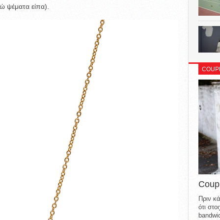
γώ ψέματα είπα).
COUP
Coup
Πριν κά
ότι στ
bandwid