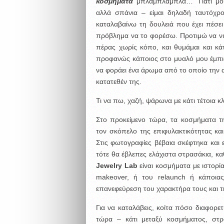
κοσμήματα
μπλαμπλαμπλα…” Γιατί μου
αλλά σπάνια – είμαι δηλαδή ταυτόχρο
καταλαβαίνω τη δουλειά που έχει πέσε
πρόβλημα να το φορέσω. Προτιμώ να ν
πέρας χωρίς κόπο, και θυμάμαι και κάτ
προφανώς κάποιος στο μυαλό μου έμπιστ
να φοράει ένα άρωμα από το οποίο την α
κατατεθέν της.
Τι να πω, χαζή, ψάρωνα με κάτι τέτοια κλι
Στο προκείμενο τώρα, τα κοσμήματα 
τον σκόπελο της επιφυλακτικότητας κα
Στις φωτογραφίες βέβαια σκέφτηκα και 
τότε θα έβλεπες ελάχιστα στρασάκια, κα
Jewelry Lab
είναι κοσμήματα με ιστορί
makeover, ή του relaunch ή κάποια
επανεφεύρεση του χαρακτήρα τους και τ
Για να καταλάβεις, κοίτα πόσο διαφορετ
τώρα – κάτι μεταξύ κοσμήματος, στρ