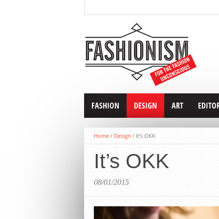
FASHION
DESIGN
ART
EDITO
Home
/
Design
/
It’s OKK
It’s OKK
08/01/2015