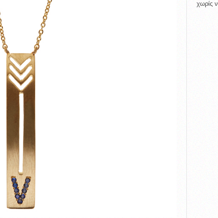
χωρίς ν