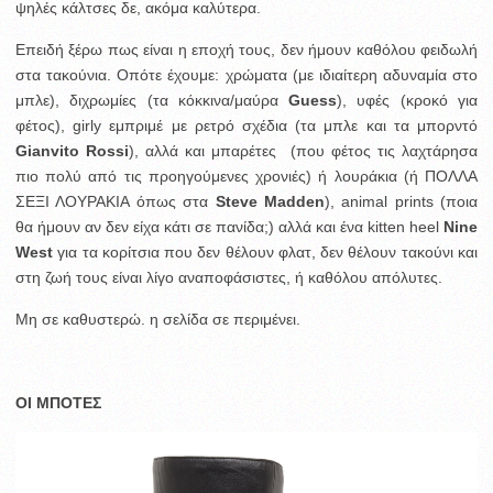
ψηλές κάλτσες δε, ακόμα καλύτερα.
Επειδή ξέρω πως είναι η εποχή τους, δεν ήμουν καθόλου φειδωλή
στα τακούνια. Οπότε έχουμε: χρώματα (με ιδιαίτερη αδυναμία στο
μπλε), διχρωμίες (τα κόκκινα/μαύρα
Guess
), υφές (κροκό για
φέτος), girly εμπριμέ με ρετρό σχέδια (τα μπλε και τα μπορντό
Gianvito Rossi
), αλλά και μπαρέτες (που φέτος τις λαχτάρησα
πιο πολύ από τις προηγούμενες χρονιές) ή λουράκια (ή ΠΟΛΛΑ
ΣΕΞΙ ΛΟΥΡΑΚΙΑ όπως στα
Steve Madden
), animal prints (ποια
θα ήμουν αν δεν είχα κάτι σε πανίδα;) αλλά και ένα kitten heel
Nine
West
για τα κορίτσια που δεν θέλουν φλατ, δεν θέλουν τακούνι και
στη ζωή τους είναι λίγο αναποφάσιστες, ή καθόλου απόλυτες.
Μη σε καθυστερώ. η σελίδα σε περιμένει.
ΟΙ ΜΠΟΤΕΣ