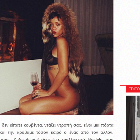
EDITO
 δεν είπατε κουβέντα, ντάξει ντροπή σας, είναι μια πόρτα
 και την κρύβαμε τόσον καιρό ο ένας από τον άλλον.
μένοι:
Kalsarikännit
είναι ένα εναλλακτικό lifestyle που