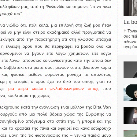
ολύ φίλων μας, από τη Φινλανδία και σημαίνει
“το να πίνει
ώρουχά του”
.
La b
να νιώθω ότι, πάλι καλά, μια επιλογή στη ζωή μου ήταν
Η Τόνια
εί να μην είναι στείρο ακαδημαϊκό αλλά πραγματικά να
σας πεί
ξεκίνησε από την παρατήρηση ότι στη γλώσσα υπάρχει
πιθανότ
ί η έλλειψη όρου που θα περιγράφει τα βράδια όλο και
αγοράσε
αρνούμενοι να βγουν είτε λόγω χρημάτων, είτε λόγω
 είτε λόγω απουσίας κοινωνικότητας κατά την οποία δεν
το Σαββατάκι στα ρεπά σου, μένουν σπίτι, βλέπουν καμιά
α και, φυσικά, μεθάνε φορώντας μονάχα τα απολύτως
ρη η ιστορία, ο όρος έχει το δικό του emoji, γιατί το
έχει
μια σειρά custom φινλαδοκεντρικών emoji
, που
ρνα, κουλτούρα της χώρας.
background κατά την ανάγνωση είναι μάλλον της
Dita Von
πουργούς από μια πολύ βόρεια χώρα της Ευρώπης να
συνηθισμένο απόγευμα στο σπίτι της, ή μπορεί και της
 και το κρασάκι της πίνει και αφαιρεί και κανα εσώρουχο
άζει μόνη της τις φωτογραφίες της – γενικά παιδιά μόνο