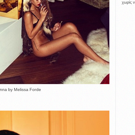
χωρίς ν
nna by Melissa Forde