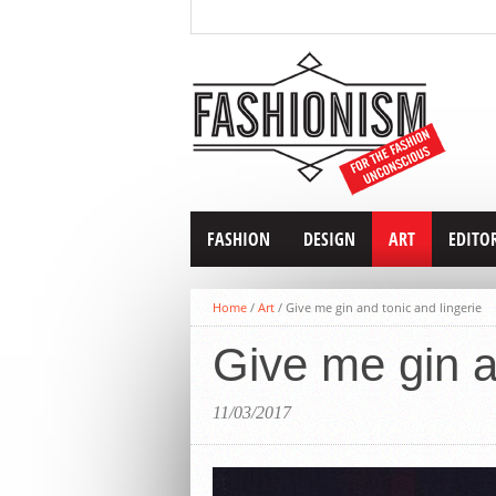
FASHION
DESIGN
ART
EDITO
Home
/
Art
/
Give me gin and tonic and lingerie
Give me gin a
11/03/2017