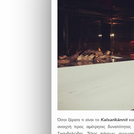
Όσοι ξέρατε τι είναι το
Kalsarikännit
και
ανοιχτή προς αμέτρητες δυνατότητες
Σκανδαλώδες. Τέλος πάντων, συχωρε