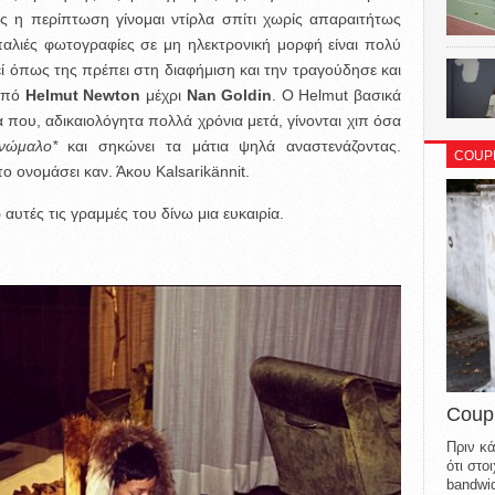
ς η περίπτωση γίνομαι ντίρλα σπίτι χωρίς απαραιτήτως
αλιές φωτογραφίες σε μη ηλεκτρονική μορφή είναι πολύ
θεί όπως της πρέπει στη διαφήμιση και την τραγούδησε και
 από
Helmut Newton
μέχρι
Nan Goldin
. O Helmut βασικά
α που, αδικαιολόγητα πολλά χρόνια μετά, γίνονται χιπ όσα
ανώμαλο*
και σηκώνει τα μάτια ψηλά αναστενάζοντας.
COUP
 το ονομάσει καν. Άκου Kalsarikännit.
αυτές τις γραμμές του δίνω μια ευκαιρία.
Coup
Πριν κά
ότι στ
bandwid