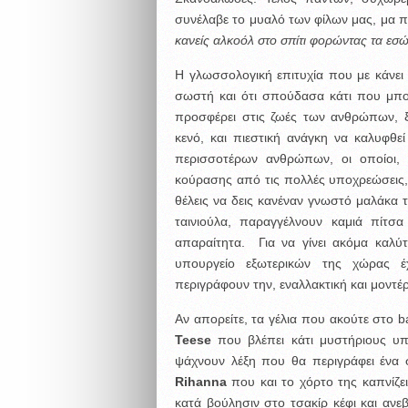
συνέλαβε το μυαλό των φίλων μας, μα π
κανείς αλκοόλ στο σπίτι φορώντας τα εσ
H γλωσσολογική επιτυχία που με κάνει 
σωστή και ότι σπούδασα κάτι που μπορ
προσφέρει στις ζωές των ανθρώπων, 
κενό, και πιεστική ανάγκη να καλυφθε
περισσοτέρων ανθρώπων, οι οποίοι, 
κούρασης από τις πολλές υποχρεώσεις,
θέλεις να δεις κανέναν γνωστό μαλάκα 
ταινιούλα, παραγγέλνουν καμιά πίτσ
απαραίτητα. Για να γίνει ακόμα καλύτε
υπουργείο εξωτερικών της χώρας 
περιγράφουν την, εναλλακτική και μοντέ
Αν απορείτε, τα γέλια που ακούτε στο 
Teese
που βλέπει κάτι μυστήριους υ
ψάχνουν λέξη που θα περιγράφει ένα 
Rihanna
που και το χόρτο της καπνίζει
κατά βούλησιν στο τσακίρ κέφι και ανεβ