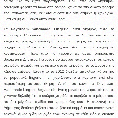
εαυτό. Θα το έχετε παρατηρήσει. Πριν από ένα «κρίσιμο»
ραντεβού φοράτε τα καλά σας εσώρουχα και το πιο σικάτο φόρεμα
της ντουλάπας σας. Δεν αισθάνεστε πιο ανεβασμένη ψυχολογικά;
Γιατί να μη συμβαίνει αυτό κάθε μέρα.
Τα
Daydream handmade Lingerie
, είναι ακριβώς αυτά τα
εσώρουχα. Ρομαντικά , φτιαγμένα από απαλή δαντέλα και με
ελάχιστες ραφές, αγκαλιάζουν το σώμα χωρίς να διαγράφουν
άσχημα τη σιλουέτα και δεν έχουν όλα αυτά τα ενοχλητικά
κουμπώματα. Πίσω από τις χειροποίητες αυτές δημιουργίες
βρίσκεται η Δήμητρα Πέτρου, που αφότου παρακολούθησε κάποια
σεμινάρια πατρόν και με αρχικό στόχο τα ρούχα, το εσώρουχο την
κέρδισε αμέσως. Έτσι από το 2012 διαθέτει αποκλειστικά on line
τα ρομαντικά lingerie της, χαρίζοντας στα κορίτσια εκεί έξω,
περισσότερη αυτοπεποίθηση. Αυτό που κάνει τα Daydream
Handmade Lingerie ξεχωριστά, είναι η μαγεία του χειροποίητου, το
γεγονός δηλαδή ότι το εσώρουχο ράβεται ακριβώς στα μέτρα σου,
σε ό,τι μέγεθος, σχέδιο και χρώμα θες εσύ. Η συλλογή της
Δήμητρας διαθέτει βέβαια κάποια βασικά κομμάτια και ανανεώνεται
τακτικά, όμως η δημιουργός είναι ανοικτή σε κάθε είδους custom