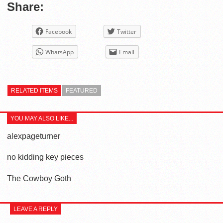
Share:
Facebook
Twitter
WhatsApp
Email
RELATED ITEMS
FEATURED
YOU MAY ALSO LIKE...
alexpageturner
no kidding key pieces
The Cowboy Goth
LEAVE A REPLY