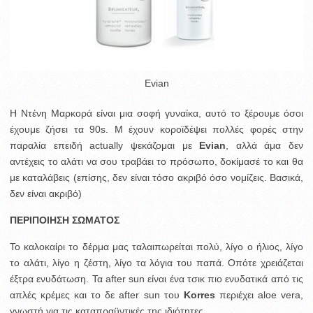
Evian
Η Ντένη Μαρκορά είναι μια σοφή γυναίκα, αυτό το ξέρουμε όσοι
έχουμε ζήσει τα 90s. Μ έχουν κοροϊδέψει πολλές φορές στην
παραλία επειδή actually ψεκάζομαι με
Evian
, αλλά άμα δεν
αντέχεις το αλάτι να σου τραβάει το πρόσωπο, δοκίμασέ το και θα
με καταλάβεις (επίσης, δεν είναι τόσο ακριβό όσο νομίζεις. Βασικά,
δεν είναι ακριβό)
ΠΕΡΙΠΟΙΗΣΗ ΣΩΜΑΤΟΣ
Το καλοκαίρι το δέρμα μας ταλαιπωρείται πολύ, λίγο ο ήλιος, λίγο
το αλάτι, λίγο η ζέστη, λίγο τα λόγια του παπά. Οπότε χρειάζεται
έξτρα ενυδάτωση. Τα after sun είναι ένα τσικ πιο ενυδατικά από τις
απλές κρέμες και το δε after sun του
Κorres
περιέχει aloe vera,
γνωστή για τις καταπραϋντικές της ιδιότητες.