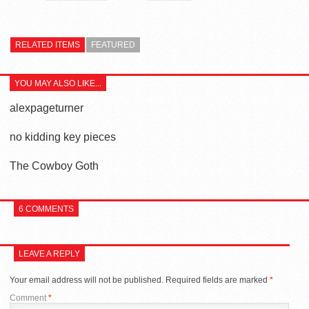
RELATED ITEMS
FEATURED
YOU MAY ALSO LIKE...
alexpageturner
no kidding key pieces
The Cowboy Goth
6 COMMENTS
LEAVE A REPLY
Your email address will not be published.
Required fields are marked
*
Comment
*