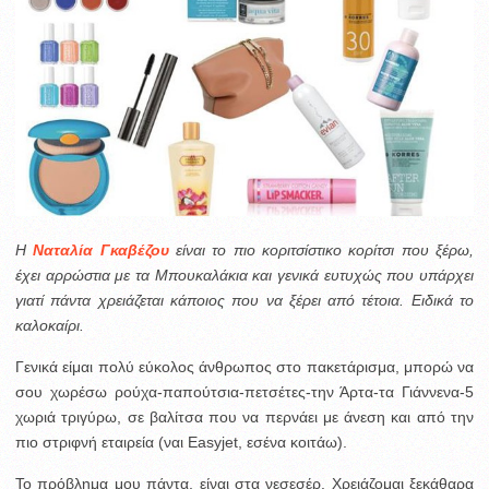
H
Ναταλία Γκαβέζου
είναι το πιο κοριτσίστικο κορίτσι που ξέρω,
έχει αρρώστια με τα Μπουκαλάκια και γενικά ευτυχώς που υπάρχει
γιατί πάντα χρειάζεται κάποιος που να ξέρει από τέτοια. Ειδικά το
καλοκαίρι.
Γενικά είμαι πολύ εύκολος άνθρωπος στο πακετάρισμα, μπορώ να
σου χωρέσω ρούχα-παπούτσια-πετσέτες-την Άρτα-τα Γιάννενα-5
χωριά τριγύρω, σε βαλίτσα που να περνάει με άνεση και από την
πιο στριφνή εταιρεία (ναι Εasyjet, εσένα κοιτάω).
Το πρόβλημα μου πάντα, είναι στα νεσεσέρ. Χρειάζομαι ξεκάθαρα