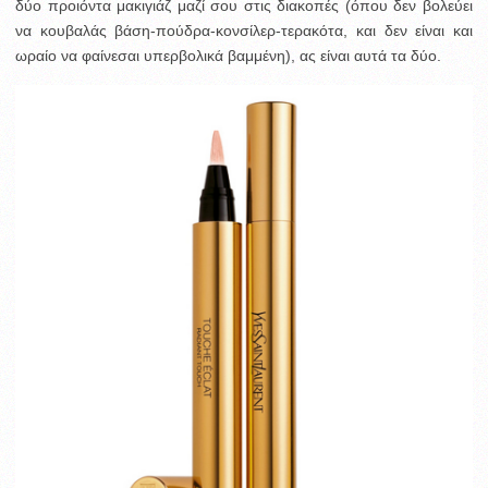
δύο προιόντα μακιγιάζ μαζί σου στις διακοπές (όπου δεν βολεύει
να κουβαλάς βάση-πούδρα-κονσίλερ-τερακότα, και δεν είναι και
ωραίο να φαίνεσαι υπερβολικά βαμμένη), ας είναι αυτά τα δύο.