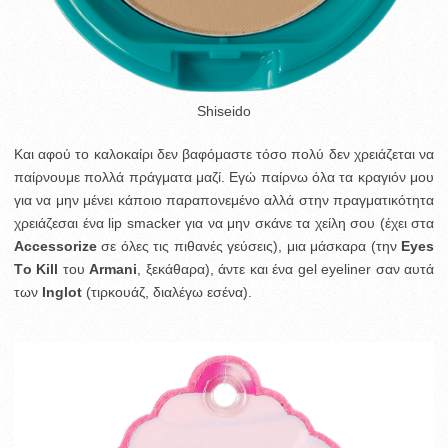
Shiseido
Και αφού το καλοκαίρι δεν βαφόμαστε τόσο πολύ δεν χρειάζεται να
παίρνουμε πολλά πράγματα μαζί. Εγώ παίρνω όλα τα κραγιόν μου
για να μην μένει κάποιο παραπονεμένο αλλά στην πραγματικότητα
χρειάζεσαι ένα lip smacker για να μην σκάνε τα χείλη σου (έχει στα
Αccessorize
σε όλες τις πιθανές γεύσεις), μια μάσκαρα (την
Εyes
Τo Κill
του
Armani
, ξεκάθαρα), άντε και ένα gel eyeliner σαν αυτά
των
Ιnglot
(τιρκουάζ, διαλέγω εσένα).