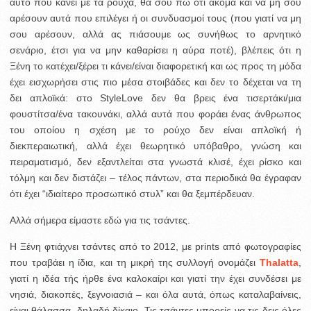
αυτό που κάνει με τα ρούχα, θα σου πω ότι ακόμα και να μη σου
αρέσουν αυτά που επιλέγει ή οι συνδυασμοί τους (που γιατί να μη
σου αρέσουν, αλλά ας πιάσουμε ως συνήθως το αρνητικό
σενάριο, έτσι για να μην καθαρίσει η αύρα ποτέ), βλέπεις ότι η
Ξένη το κατέχει/ξέρει τι κάνει/είναι διαφορετική και ως προς τη μόδα
έχει εισχωρήσει στις πιο μέσα στοιβάδες και δεν το δέχεται να τη
δει απλοϊκά: στο StyleLove δεν θα βρεις ένα τισερτάκι/μια
φουστίτσα/ένα τακουνάκι, αλλά αυτά που φοράει ένας άνθρωπος
του οποίου η σχέση με το ρούχο δεν είναι απλοϊκή ή
διεκπεραιωτική, αλλά έχει θεωρητικό υπόβαθρο, γνώση και
πειραματισμό, δεν εξαντλείται στα γνωστά κλισέ, έχει ρίσκο και
τόλμη και δεν διστάζει – τέλος πάντων, στα περιοδικά θα έγραφαν
ότι έχει “ιδιαίτερο προσωπικό στυλ” και θα ξεμπέρδευαν.
Αλλά σήμερα είμαστε εδώ για τις τσάντες.
Η Ξένη φτιάχνει τσάντες από το 2012, με prints από φωτογραφίες
που τραβάει η ίδια, και τη μικρή της συλλογή ονομάζει
Thalatta
,
γιατί η ιδέα τής ήρθε ένα καλοκαίρι και γιατί την έχει συνδέσει με
νησιά, διακοπές, ξεγνοιασιά – και όλα αυτά, όπως καταλαβαίνεις,
είναι θάλασσα, δηλαδή δίκαιο. Τις τσάντες μπορείς να τις δεις όλες