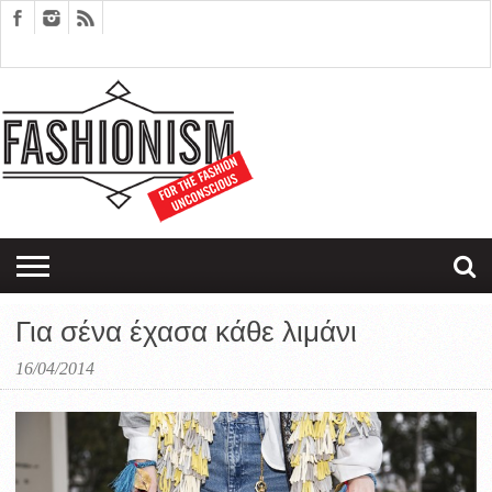
FASHION
DESIGN
ART
EDITORIALS
COUPLES
SARTORIAGRAM
THERAPY
Για σένα έχασα κάθε λιμάνι
16/04/2014