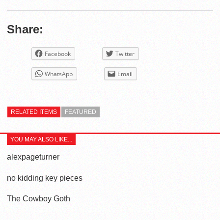
Share:
Facebook
Twitter
WhatsApp
Email
RELATED ITEMS
FEATURED
YOU MAY ALSO LIKE...
alexpageturner
no kidding key pieces
The Cowboy Goth