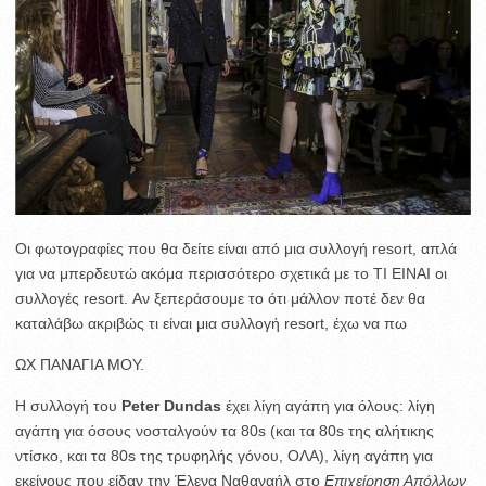
Οι φωτογραφίες που θα δείτε είναι από μια συλλογή resort, απλά
για να μπερδευτώ ακόμα περισσότερο σχετικά με το ΤΙ ΕΙΝΑΙ οι
συλλογές resort. Αν ξεπεράσουμε το ότι μάλλον ποτέ δεν θα
καταλάβω ακριβώς τι είναι μια συλλογή resort, έχω να πω
ΩΧ ΠΑΝΑΓΙΑ ΜΟΥ.
Η συλλογή του
Peter Dundas
έχει λίγη αγάπη για όλους: λίγη
αγάπη για όσους νοσταλγούν τα 80s (και τα 80s της αλήτικης
ντίσκο, και τα 80s της τρυφηλής γόνου, ΟΛΑ), λίγη αγάπη για
εκείνους που είδαν την Έλενα Ναθαναήλ στο
Επιχείρηση Απόλλων