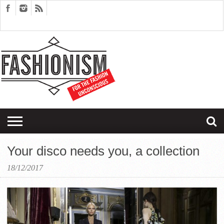
FASHION
DESIGN
ART
EDITORIALS
COUPLES
SARTORIAGRAM
THERAPY
Your disco needs you, a collection
18/12/2017