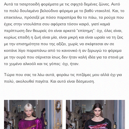
Αυτά τα τισερτοειδή φορέματα με τις σφιχτά δεμένες ζώνες. Αυτό
το πολύ δουλεμένο βελούδινο φόρεμα με το βαθύ ντεκολτέ. Και, το
επεκτείνω, πρόσεξέ με πόσο παραπέρα θα το πάω, τα ρούχα που
έχεις στην ντουλάπα σου αφόρετα τόσον καιρό, γιατί καμιά
περίπτωση δεν θεωρείς ότι είναι αρκετά “επίσημη”: όχι, όλες είναι,
κυρίως επειδή η ζωή είναι μία, είναι μικρή και είναι ωραίο να τη ζεις
με την επισημότητα που της αξίζει, χωρίς να σκέφτεσαι αν σε
κοιτάνε λίγο παραπάνω από το κανονικό ή αν ξερωγώ το φόρεμα
με την ουρά που σέρνεται ίσως δεν ήταν καλή ιδέα για τα στενά με
το χυμένο αλκοόλ και τις γόπες: όχι, ήταν.
Τώρα που σας τα λέω αυτά, φοράω τις πιτζάμες μου αλλά όχι για
πολύ, ακολουθεί παγέτα. Και αυτό είναι δέσμευση.