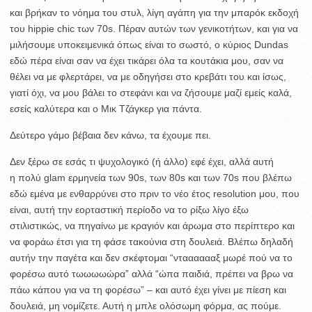
και βρήκαν το νόημα του στυλ, λίγη αγάπη για την μπαρόκ εκδοχή
του hippie chic των 70s. Πέραν αυτών των γενικοτήτων, και για να
μιλήσουμε υποκειμενικά όπως είναι το σωστό, ο κύριος Dundas
εδώ πέρα είναι σαν να έχει τικάρει όλα τα κουτάκια μου, σαν να
θέλει να με φλερτάρει, να με οδηγήσει στο κρεβάτι του και ίσως,
γιατί όχι, να μου βάλει το στεφάνι και να ζήσουμε μαζί εμείς καλά,
εσείς καλύτερα και ο Μικ Τζάγκερ για πάντα.
Δεύτερο γάμο βέβαια δεν κάνω, τα έχουμε πει.
Δεν ξέρω σε εσάς τι ψυχολογικό (ή άλλο) εφέ έχει, αλλά αυτή
η πολύ glam ερμηνεία των 90s, των 80s και των 70s που βλέπω
εδώ εμένα με ενθαρρύνει στο πριν το νέο έτος resolution μου, που
είναι, αυτή την εορταστική περίοδο να το ρίξω λίγο έξω
στιλιστικώς, να πηγαίνω με κραγιόν και άρωμα στο περίπτερο και
να φοράω έτσι για τη φάσε τακούνια στη δουλειά. Βλέπω δηλαδή
αυτήν την παγέτα και δεν σκέφτομαι “ντααααααξ μωρέ πού να το
φορέσω αυτό τωωωωώρα” αλλά “ώπα παιδιά, πρέπει να βρω να
πάω κάπου για να τη φορέσω” – και αυτό έχει γίνει με πίεση και
δουλειά, μη νομίζετε. Αυτή η μπλε ολόσωμη φόρμα, ας πούμε.