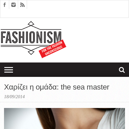
FASHION
DESIGN
ART
EDITORIALS
COUPLES
SARTORIAGRAM
THERAPY
Χαρίζει η ομάδα: the sea master
18/09/2014