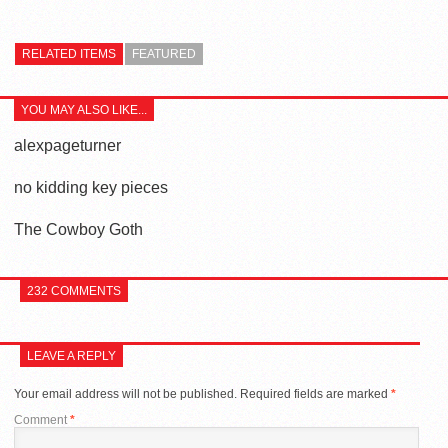
RELATED ITEMS
FEATURED
YOU MAY ALSO LIKE...
alexpageturner
no kidding key pieces
The Cowboy Goth
232 COMMENTS
LEAVE A REPLY
Your email address will not be published.
Required fields are marked
*
Comment
*