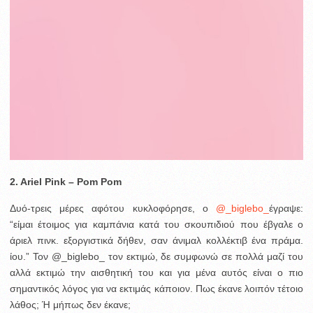
2. Ariel Pink – Pom Pom
Δυό-τρεις μέρες αφότου κυκλοφόρησε, ο
@_biglebo_
έγραψε:
“είμαι έτοιμος για καμπάνια κατά του σκουπιδιού που έβγαλε ο
άριελ πινκ. εξοργιστικά δήθεν, σαν άνιμαλ κολλέκτιβ ένα πράμα.
ίου.” Τον @_biglebo_ τον εκτιμώ, δε συμφωνώ σε πολλά μαζί του
αλλά εκτιμώ την αισθητική του και για μένα αυτός είναι ο πιο
σημαντικός λόγος για να εκτιμάς κάποιον. Πως έκανε λοιπόν τέτοιο
λάθος; Ή μήπως δεν έκανε;