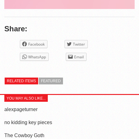
Share:
Facebook
Twitter
WhatsApp
Email
RELATED ITEMS
FEATURED
YOU MAY ALSO LIKE...
alexpageturner
no kidding key pieces
The Cowboy Goth