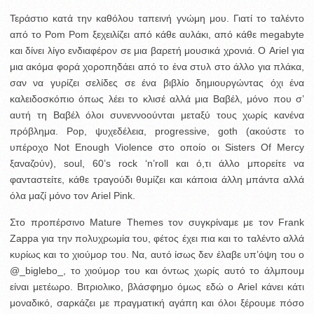
Τεράστιο κατά την καθόλου ταπεινή γνώμη μου. Γιατί το ταλέντο
από το Pom Pom ξεχειλίζει από κάθε αυλάκι, από κάθε megabyte
και δίνει λίγο ενδιαφέρον σε μια βαρετή μουσικά χρονιά. Ο Ariel για
μια ακόμα φορά χοροπηδάει από το ένα στυλ στο άλλο για πλάκα,
σαν να γυρίζει σελίδες σε ένα βιβλίο δημιουργώντας όχι ένα
καλειδοσκόπιο όπως λέει το κλισέ αλλά μια Βαβέλ, μόνο που σ’
αυτή τη Βαβέλ όλοι συνεννοούνται μεταξύ τους χωρίς κανένα
πρόβλημα. Pop, ψυχεδέλεια, progressive, goth (ακούστε το
υπέροχο Not Enough Violence στο οποίο οι Sisters Of Mercy
ξαναζούν), soul, 60’s rock ‘n’roll και ό,τι άλλο μπορείτε να
φανταστείτε, κάθε τραγούδι θυμίζει και κάποια άλλη μπάντα αλλά
όλα μαζί μόνο τον Ariel Pink.
Στο προπέρσινο Mature Themes τον συγκρίναμε με τον Frank
Zappa για την πολυχρωμία του, φέτος έχει πια και το ταλέντο αλλά
κυρίως και το χιούμορ του. Να, αυτό ίσως δεν έλαβε υπ’όψη του ο
@_biglebo_, το χιούμορ του και όντως χωρίς αυτό το άλμπουμ
είναι μετέωρο. Βιτριολικο, βλάσφημο όμως εδώ ο Ariel κάνει κάτι
μοναδικό, σαρκάζει με πραγματική αγάπη και όλοι ξέρουμε πόσο