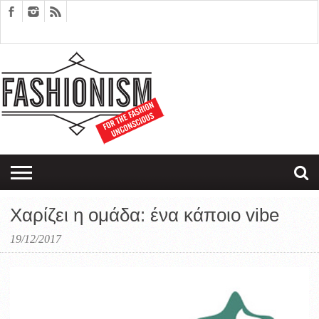
FASHION
DESIGN
ART
EDITORIALS
COUPLES
SARTORIAGRAM
THERAPY
Χαρίζει η ομάδα: ένα κάποιο vibe
19/12/2017