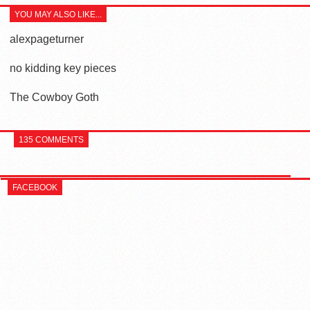
YOU MAY ALSO LIKE...
alexpageturner
no kidding key pieces
The Cowboy Goth
135 COMMENTS
FACEBOOK