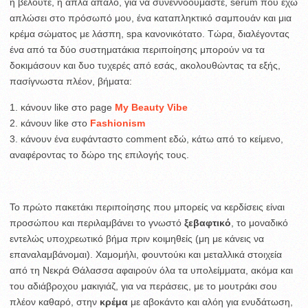
ή βελουτέ, ή απλά απαλό, για να συνεννοούμαστε, serum που έχω
απλώσει στο πρόσωπό μου, ένα καταπληκτικό σαμπουάν και μια
κρέμα σώματος με λάσπη, spa κανονικότατο. Τώρα, διαλέγοντας
ένα από τα δύο συστηματάκια περιποίησης μπορούν να τα
δοκιμάσουν και δυο τυχερές από εσάς, ακολουθώντας τα εξής,
πασίγνωστα πλέον, βήματα:
1. κάνουν like στο page
My Beauty Vibe
2. κάνουν like στο
Fashionism
3. κάνουν ένα ευφάνταστο comment εδώ, κάτω από το κείμενο,
αναφέροντας το δώρο της επιλογής τους.
Το πρώτο πακετάκι περιποίησης που μπορείς να κερδίσεις είναι
προσώπου και περιλαμβάνει το γνωστό
ξεβαφτικό
, το μοναδικό
εντελώς υποχρεωτικό βήμα πριν κοιμηθείς (μη με κάνεις να
επαναλαμβάνομαι). Χαμομήλι, φουντούκι και μεταλλικά στοιχεία
από τη Νεκρά Θάλασσα αφαιρούν όλα τα υπολείμματα, ακόμα και
του αδιάβροχου μακιγιάζ, για να περάσεις, με το μουτράκι σου
πλέον καθαρό, στην
κρέμα
με αβοκάντο και αλόη για ενυδάτωση,